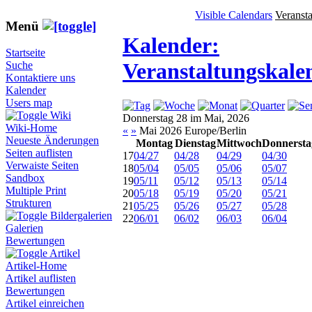
Visible Calendars
Veranst
Menü
Kalender:
Startseite
Veranstaltungskale
Suche
Kontaktiere uns
Kalender
Users map
Wiki
Donnerstag 28 im Mai, 2026
Wiki-Home
«
»
Mai 2026 Europe/Berlin
Neueste Änderungen
Montag
Dienstag
Mittwoch
Donnersta
Seiten auflisten
17
04/27
04/28
04/29
04/30
Verwaiste Seiten
18
05/04
05/05
05/06
05/07
Sandbox
19
05/11
05/12
05/13
05/14
Multiple Print
20
05/18
05/19
05/20
05/21
Strukturen
21
05/25
05/26
05/27
05/28
Bildergalerien
22
06/01
06/02
06/03
06/04
Galerien
Bewertungen
Artikel
Artikel-Home
Artikel auflisten
Bewertungen
Artikel einreichen