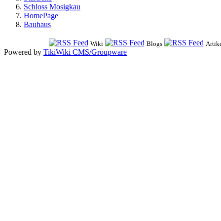
Schloss Mosigkau
HomePage
Bauhaus
Wiki
Blogs
Artik
Powered by
TikiWiki CMS/Groupware