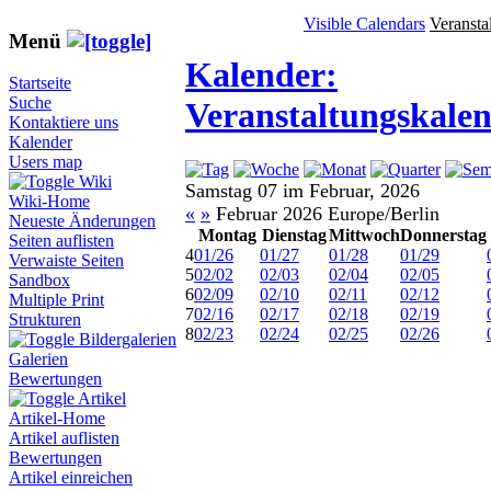
Visible Calendars
Veransta
Menü
Kalender:
Startseite
Suche
Veranstaltungskale
Kontaktiere uns
Kalender
Users map
Wiki
Samstag 07 im Februar, 2026
Wiki-Home
«
»
Februar 2026 Europe/Berlin
Neueste Änderungen
Montag
Dienstag
Mittwoch
Donnerstag
Seiten auflisten
4
01/26
01/27
01/28
01/29
Verwaiste Seiten
5
02/02
02/03
02/04
02/05
Sandbox
6
02/09
02/10
02/11
02/12
Multiple Print
7
02/16
02/17
02/18
02/19
Strukturen
8
02/23
02/24
02/25
02/26
Bildergalerien
Galerien
Bewertungen
Artikel
Artikel-Home
Artikel auflisten
Bewertungen
Artikel einreichen