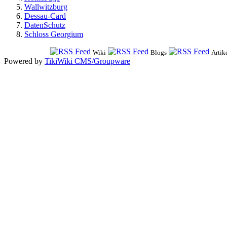
Wallwitzburg
Dessau-Card
DatenSchutz
Schloss Georgium
Wiki
Blogs
Artik
Powered by
TikiWiki CMS/Groupware