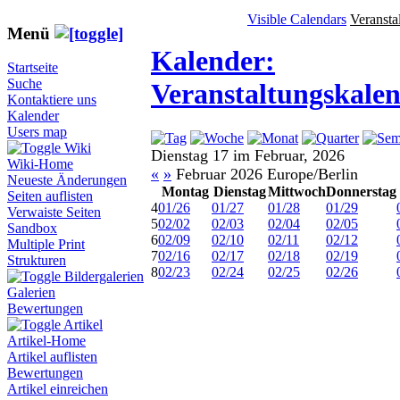
Visible Calendars
Veransta
Menü
Kalender:
Startseite
Suche
Veranstaltungskale
Kontaktiere uns
Kalender
Users map
Wiki
Dienstag 17 im Februar, 2026
Wiki-Home
«
»
Februar 2026 Europe/Berlin
Neueste Änderungen
Montag
Dienstag
Mittwoch
Donnerstag
Seiten auflisten
4
01/26
01/27
01/28
01/29
Verwaiste Seiten
5
02/02
02/03
02/04
02/05
Sandbox
6
02/09
02/10
02/11
02/12
Multiple Print
7
02/16
02/17
02/18
02/19
Strukturen
8
02/23
02/24
02/25
02/26
Bildergalerien
Galerien
Bewertungen
Artikel
Artikel-Home
Artikel auflisten
Bewertungen
Artikel einreichen