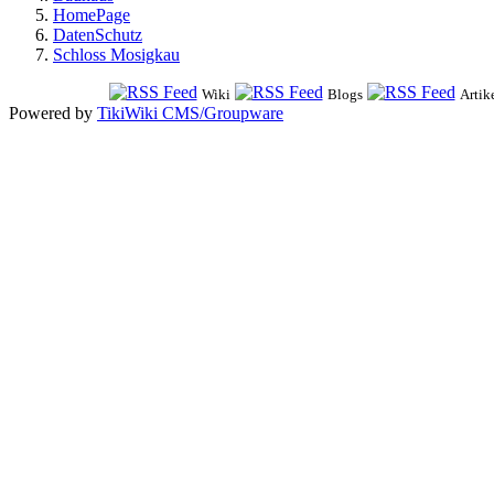
HomePage
DatenSchutz
Schloss Mosigkau
Wiki
Blogs
Artik
Powered by
TikiWiki CMS/Groupware