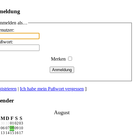
meldung
nmelden als…
nutzer:
aßwort:
Merken
Anmeldung
istrieren
|
Ich habe mein Paßwort vergessen
]
ender
August
M
D
F
S
S
9
30
31
01
02
03
08
5
06
07
09
10
2
13
14
15
16
17