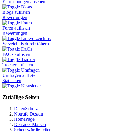
Einreichungen ansehen
Blogs
Blogs auflisten
Bewertungen
Foren
Foren auflisten
Bewertungen
Linkverzeichnis
Verzeichnis durchstöbern
FAQs
FAQs auflisten
Tracker
Tracker auflisten
Umfragen
Umfragen auflisten
Statistiken
Newsletter
Zufällige Seiten
DatenSchutz
Notrufe Dessau
HomePage
Dessauer Marsch
Sehenswürdigkeiten