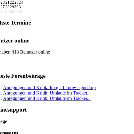
9
20
21
22
23
24
6
27
28
29
30
31
2
03
04
05
06
07
hste Termine
utzer online
haben 418 Benutzer online
este Forenbeiträge
Anregungen und Kritik: Im glad I now signed up
Anregungen und Kritik: Umlaute im Tracker...
Anregungen und Kritik: Umlaute im Tracker...
inesupport
pressum