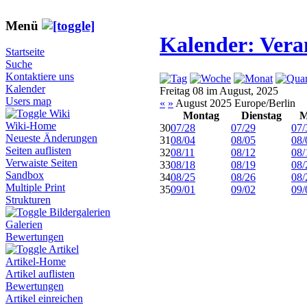
Menü
Kalender: Vera
Startseite
Suche
Kontaktiere uns
Kalender
Freitag 08 im August, 2025
Users map
«
»
August 2025 Europe/Berlin
Wiki
Montag
Dienstag
M
Wiki-Home
30
07/28
07/29
07/
Neueste Änderungen
31
08/04
08/05
08/
Seiten auflisten
32
08/11
08/12
08/
Verwaiste Seiten
33
08/18
08/19
08/
Sandbox
34
08/25
08/26
08/
Multiple Print
35
09/01
09/02
09/
Strukturen
Bildergalerien
Galerien
Bewertungen
Artikel
Artikel-Home
Artikel auflisten
Bewertungen
Artikel einreichen