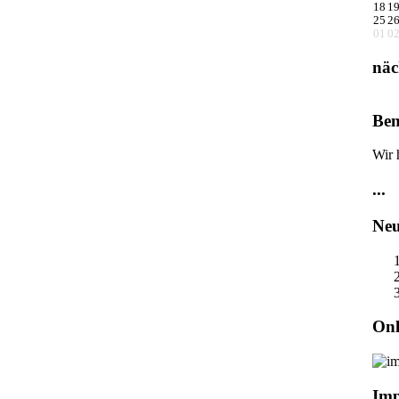
18
1
25
2
01
0
näc
Ben
Wir 
...
Neu
Onl
Im