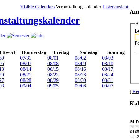
Visible Calendars
Veranstaltungskalender
Listenansicht
An
nstaltungskalender
A
Be
P
ittwoch
Donnerstag
Freitag
Samstag
Sonntag
30
07/31
08/01
08/02
08/03
06
08/07
08/08
08/09
08/10
13
08/14
08/15
08/16
08/17
20
08/21
08/22
08/23
08/24
27
08/28
08/29
08/30
08/31
03
09/04
09/05
09/06
09/07
[
Reg
Kal
M
D
28
2
04
0
11
1