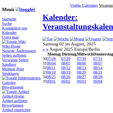
Visible Calendars
Veransta
Menü
Kalender:
Startseite
Suche
Veranstaltungskale
Kontaktiere uns
Kalender
Users map
Wiki
Samstag 02 im August, 2025
Wiki-Home
«
»
August 2025 Europe/Berlin
Neueste Änderungen
Montag
Dienstag
Mittwoch
Donnersta
Seiten auflisten
30
07/28
07/29
07/30
07/31
Verwaiste Seiten
31
08/04
08/05
08/06
08/07
Sandbox
32
08/11
08/12
08/13
08/14
Multiple Print
33
08/18
08/19
08/20
08/21
Strukturen
34
08/25
08/26
08/27
08/28
Bildergalerien
35
09/01
09/02
09/03
09/04
Galerien
Bewertungen
Artikel
Artikel-Home
Artikel auflisten
Bewertungen
Artikel einreichen