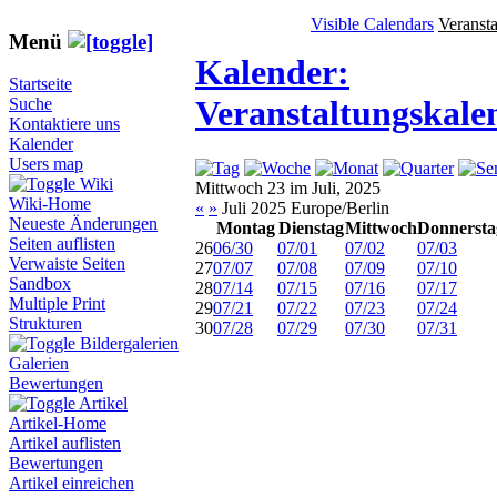
Visible Calendars
Veranst
Menü
Kalender:
Startseite
Veranstaltungskale
Suche
Kontaktiere uns
Kalender
Users map
Wiki
Mittwoch 23 im Juli, 2025
Wiki-Home
«
»
Juli 2025 Europe/Berlin
Neueste Änderungen
Montag
Dienstag
Mittwoch
Donnersta
Seiten auflisten
26
06/30
07/01
07/02
07/03
Verwaiste Seiten
27
07/07
07/08
07/09
07/10
Sandbox
28
07/14
07/15
07/16
07/17
Multiple Print
29
07/21
07/22
07/23
07/24
Strukturen
30
07/28
07/29
07/30
07/31
Bildergalerien
Galerien
Bewertungen
Artikel
Artikel-Home
Artikel auflisten
Bewertungen
Artikel einreichen