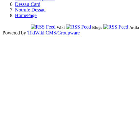
Dessau-Card
Notrufe Dessau
HomePage
Wiki
Blogs
Artik
Powered by
TikiWiki CMS/Groupware