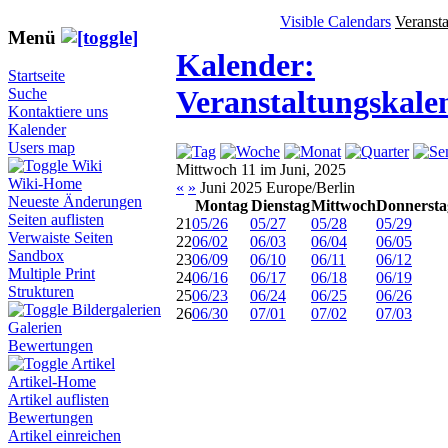
Visible Calendars
Veranst
Menü
Kalender:
Startseite
Veranstaltungskale
Suche
Kontaktiere uns
Kalender
Users map
Wiki
Mittwoch 11 im Juni, 2025
Wiki-Home
«
»
Juni 2025 Europe/Berlin
Neueste Änderungen
Montag
Dienstag
Mittwoch
Donnersta
Seiten auflisten
21
05/26
05/27
05/28
05/29
Verwaiste Seiten
22
06/02
06/03
06/04
06/05
Sandbox
23
06/09
06/10
06/11
06/12
Multiple Print
24
06/16
06/17
06/18
06/19
Strukturen
25
06/23
06/24
06/25
06/26
Bildergalerien
26
06/30
07/01
07/02
07/03
Galerien
Bewertungen
Artikel
Artikel-Home
Artikel auflisten
Bewertungen
Artikel einreichen