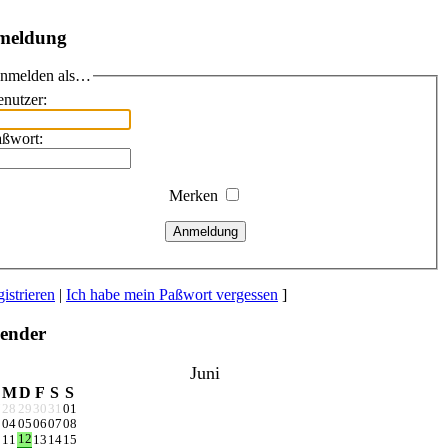
meldung
nmelden als…
nutzer:
aßwort:
Merken
Anmeldung
istrieren
|
Ich habe mein Paßwort vergessen
]
ender
Juni
M
D
F
S
S
7
28
29
30
31
01
3
04
05
06
07
08
12
0
11
13
14
15