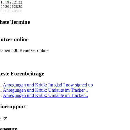
7
18
19
20
21
22
4
25
26
27
28
29
1
02
03
04
05
06
hste Termine
utzer online
haben 506 Benutzer online
este Forenbeiträge
Anregungen und Kritik: Im glad I now signed up
Anregungen und Kritik: Umlaute im Tracker...
Anregungen und Kritik: Umlaute im Tracker...
inesupport
pressum