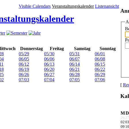
Visible Calendars
Veranstaltungskalender
Listenansicht
An
nstaltungskalender
A
Be
P
ittwoch
Donnerstag
Freitag
Samstag
Sonntag
28
05/29
05/30
05/31
06/01
04
06/05
06/06
06/07
06/08
11
06/12
06/13
06/14
06/15
18
06/19
06/20
06/21
06/22
25
06/26
06/27
06/28
06/29
02
07/03
07/04
07/05
07/06
[
Reg
Kal
M
D
26
2
02
0
09
1