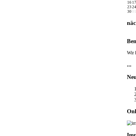
16
1
23
2
30
0
näc
Ben
Wir 
...
Neu
Onl
Im