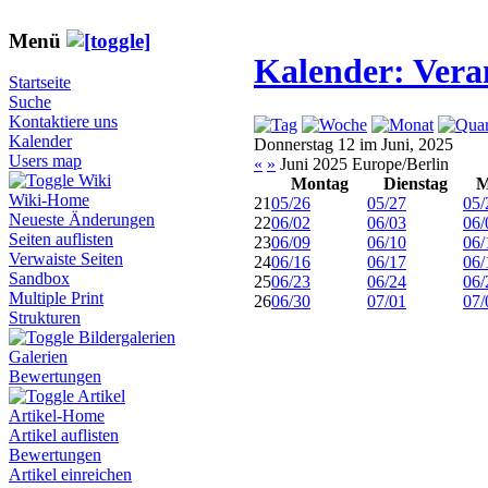
Menü
Kalender: Vera
Startseite
Suche
Kontaktiere uns
Kalender
Donnerstag 12 im Juni, 2025
Users map
«
»
Juni 2025 Europe/Berlin
Wiki
Montag
Dienstag
M
Wiki-Home
21
05/26
05/27
05/
Neueste Änderungen
22
06/02
06/03
06/
Seiten auflisten
23
06/09
06/10
06/
Verwaiste Seiten
24
06/16
06/17
06/
Sandbox
25
06/23
06/24
06/
Multiple Print
26
06/30
07/01
07/
Strukturen
Bildergalerien
Galerien
Bewertungen
Artikel
Artikel-Home
Artikel auflisten
Bewertungen
Artikel einreichen