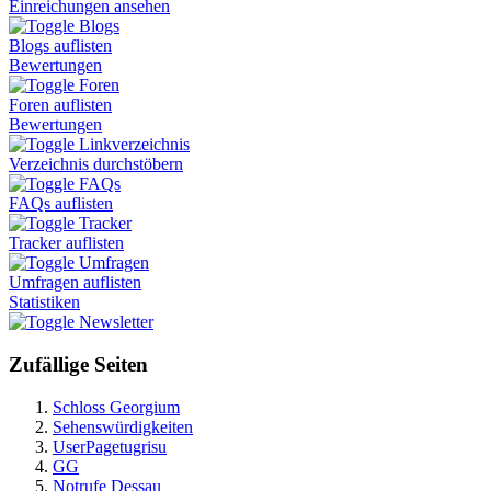
Einreichungen ansehen
Blogs
Blogs auflisten
Bewertungen
Foren
Foren auflisten
Bewertungen
Linkverzeichnis
Verzeichnis durchstöbern
FAQs
FAQs auflisten
Tracker
Tracker auflisten
Umfragen
Umfragen auflisten
Statistiken
Newsletter
Zufällige Seiten
Schloss Georgium
Sehenswürdigkeiten
UserPagetugrisu
GG
Notrufe Dessau