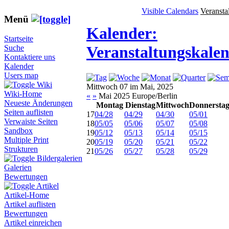
Visible Calendars
Veransta
Menü
Kalender:
Startseite
Veranstaltungskale
Suche
Kontaktiere uns
Kalender
Users map
Wiki
Mittwoch 07 im Mai, 2025
Wiki-Home
«
»
Mai 2025 Europe/Berlin
Neueste Änderungen
Montag
Dienstag
Mittwoch
Donnersta
Seiten auflisten
17
04/28
04/29
04/30
05/01
Verwaiste Seiten
18
05/05
05/06
05/07
05/08
Sandbox
19
05/12
05/13
05/14
05/15
Multiple Print
20
05/19
05/20
05/21
05/22
Strukturen
21
05/26
05/27
05/28
05/29
Bildergalerien
Galerien
Bewertungen
Artikel
Artikel-Home
Artikel auflisten
Bewertungen
Artikel einreichen