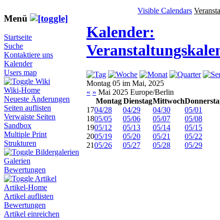
Visible Calendars
Veranst
Menü
Kalender:
Startseite
Veranstaltungskale
Suche
Kontaktiere uns
Kalender
Users map
Wiki
Montag 05 im Mai, 2025
Wiki-Home
«
»
Mai 2025 Europe/Berlin
Neueste Änderungen
Montag
Dienstag
Mittwoch
Donnersta
Seiten auflisten
17
04/28
04/29
04/30
05/01
Verwaiste Seiten
18
05/05
05/06
05/07
05/08
Sandbox
19
05/12
05/13
05/14
05/15
Multiple Print
20
05/19
05/20
05/21
05/22
Strukturen
21
05/26
05/27
05/28
05/29
Bildergalerien
Galerien
Bewertungen
Artikel
Artikel-Home
Artikel auflisten
Bewertungen
Artikel einreichen