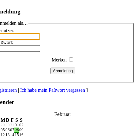
meldung
nmelden als…
nutzer:
aßwort:
Merken
Anmeldung
istrieren
|
Ich habe mein Paßwort vergessen
]
ender
Februar
M
D
F
S
S
8
29
30
31
01
02
08
4
05
06
07
09
1
12
13
14
15
16