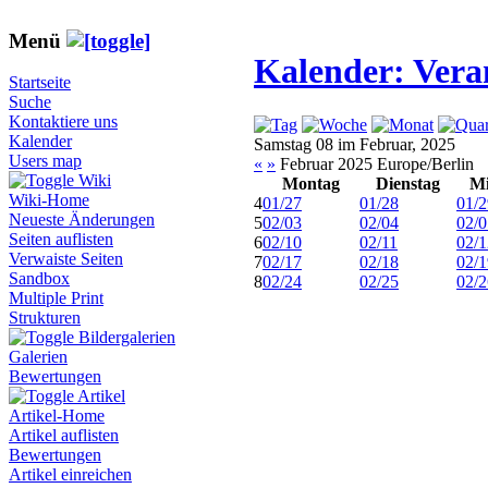
Menü
Kalender: Vera
Startseite
Suche
Kontaktiere uns
Kalender
Samstag 08 im Februar, 2025
Users map
«
»
Februar 2025 Europe/Berlin
Wiki
Montag
Dienstag
Mi
Wiki-Home
4
01/27
01/28
01/2
Neueste Änderungen
5
02/03
02/04
02/0
Seiten auflisten
6
02/10
02/11
02/1
Verwaiste Seiten
7
02/17
02/18
02/1
Sandbox
8
02/24
02/25
02/2
Multiple Print
Strukturen
Bildergalerien
Galerien
Bewertungen
Artikel
Artikel-Home
Artikel auflisten
Bewertungen
Artikel einreichen