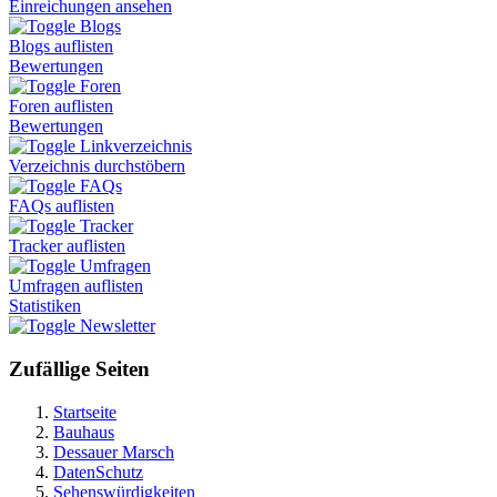
Einreichungen ansehen
Blogs
Blogs auflisten
Bewertungen
Foren
Foren auflisten
Bewertungen
Linkverzeichnis
Verzeichnis durchstöbern
FAQs
FAQs auflisten
Tracker
Tracker auflisten
Umfragen
Umfragen auflisten
Statistiken
Newsletter
Zufällige Seiten
Startseite
Bauhaus
Dessauer Marsch
DatenSchutz
Sehenswürdigkeiten