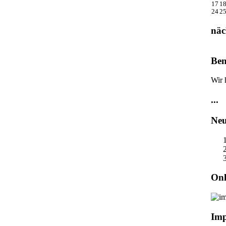
17
1
24
2
näc
Ben
Wir 
...
Neu
Onl
Im