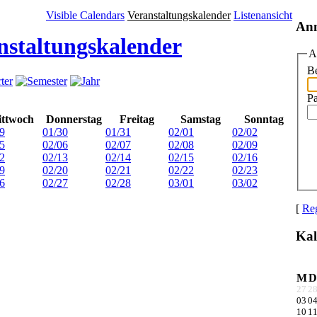
Visible Calendars
Veranstaltungskalender
Listenansicht
An
nstaltungskalender
A
Be
P
ttwoch
Donnerstag
Freitag
Samstag
Sonntag
9
01/30
01/31
02/01
02/02
5
02/06
02/07
02/08
02/09
2
02/13
02/14
02/15
02/16
9
02/20
02/21
02/22
02/23
6
02/27
02/28
03/01
03/02
[
Reg
Kal
M
D
27
2
03
0
10
1