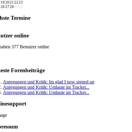
8
19
20
21
22
23
5
26
27
28
01
02
hste Termine
utzer online
haben 377 Benutzer online
este Forenbeiträge
Anregungen und Kritik: Im glad I now signed up
Anregungen und Kritik: Umlaute im Tracker...
Anregungen und Kritik: Umlaute im Tracker...
inesupport
pressum