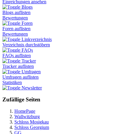
Einreichungen ansehen
Blogs
Blogs auflisten
Bewertungen
Foren
Foren auflisten
Bewertungen
Linkverzeichnis
Verzeichnis durchstöbern
FAQs
FAQs auflisten
Tracker
Tracker auflisten
Umfragen
Umfragen auflisten
Statistiken
Newsletter
Zufällige Seiten
HomePage
Wallwitzburg
Schloss Mosigkau
Schloss Georgium
GG