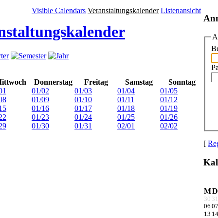
Visible Calendars
Veranstaltungskalender
Listenansicht
An
nstaltungskalender
A
Be
P
ittwoch
Donnerstag
Freitag
Samstag
Sonntag
01
01/02
01/03
01/04
01/05
08
01/09
01/10
01/11
01/12
15
01/16
01/17
01/18
01/19
22
01/23
01/24
01/25
01/26
29
01/30
01/31
02/01
02/02
[
Reg
Kal
M
D
30
3
06
0
13
1