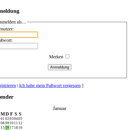
meldung
nmelden als…
nutzer:
aßwort:
Merken
Anmeldung
istrieren
|
Ich habe mein Paßwort vergessen
]
ender
Januar
M
D
F
S
S
1
01
02
03
04
05
7
08
09
10
11
12
16
4
15
17
18
19