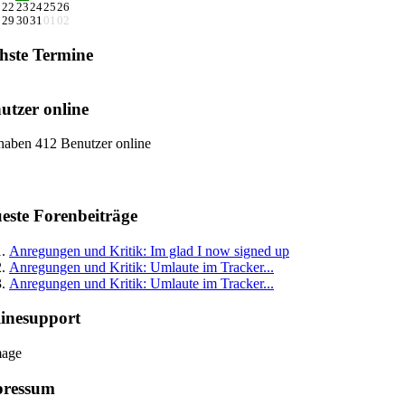
1
22
23
24
25
26
8
29
30
31
01
02
hste Termine
utzer online
haben 412 Benutzer online
este Forenbeiträge
Anregungen und Kritik: Im glad I now signed up
Anregungen und Kritik: Umlaute im Tracker...
Anregungen und Kritik: Umlaute im Tracker...
inesupport
pressum