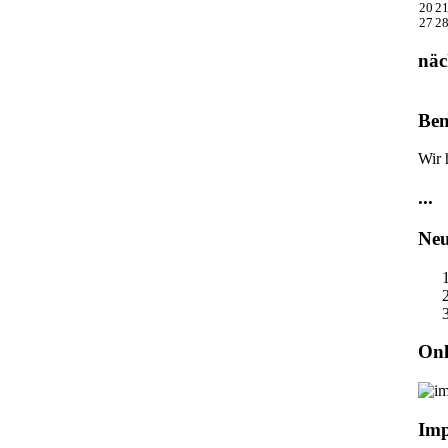
20
2
27
2
näc
Ben
Wir 
...
Neu
Onl
Im