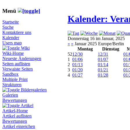
Menü
Kalender: Vera
Startseite
Suche
Kontaktiere uns
Kalender
Donnerstag 16 im Januar, 2025
Users map
«
»
Januar 2025 Europe/Berlin
Wiki
Montag
Dienstag
M
Wiki-Home
52
12/30
12/31
01/
Neueste Änderungen
1
01/06
01/07
01/
Seiten auflisten
2
01/13
01/14
01/
Verwaiste Seiten
3
01/20
01/21
01/
Sandbox
4
01/27
01/28
01/
Multiple Print
Strukturen
Bildergalerien
Galerien
Bewertungen
Artikel
Artikel-Home
Artikel auflisten
Bewertungen
Artikel einreichen