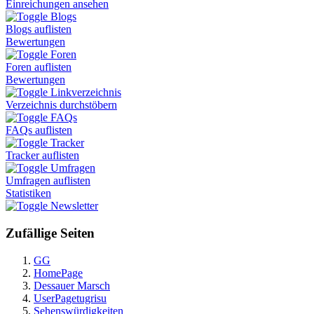
Einreichungen ansehen
Blogs
Blogs auflisten
Bewertungen
Foren
Foren auflisten
Bewertungen
Linkverzeichnis
Verzeichnis durchstöbern
FAQs
FAQs auflisten
Tracker
Tracker auflisten
Umfragen
Umfragen auflisten
Statistiken
Newsletter
Zufällige Seiten
GG
HomePage
Dessauer Marsch
UserPagetugrisu
Sehenswürdigkeiten