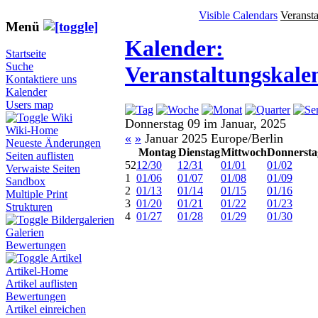
Visible Calendars
Veranst
Menü
Kalender:
Startseite
Suche
Veranstaltungskale
Kontaktiere uns
Kalender
Users map
Wiki
Donnerstag 09 im Januar, 2025
Wiki-Home
«
»
Januar 2025 Europe/Berlin
Neueste Änderungen
Montag
Dienstag
Mittwoch
Donnersta
Seiten auflisten
52
12/30
12/31
01/01
01/02
Verwaiste Seiten
1
01/06
01/07
01/08
01/09
Sandbox
2
01/13
01/14
01/15
01/16
Multiple Print
3
01/20
01/21
01/22
01/23
Strukturen
4
01/27
01/28
01/29
01/30
Bildergalerien
Galerien
Bewertungen
Artikel
Artikel-Home
Artikel auflisten
Bewertungen
Artikel einreichen