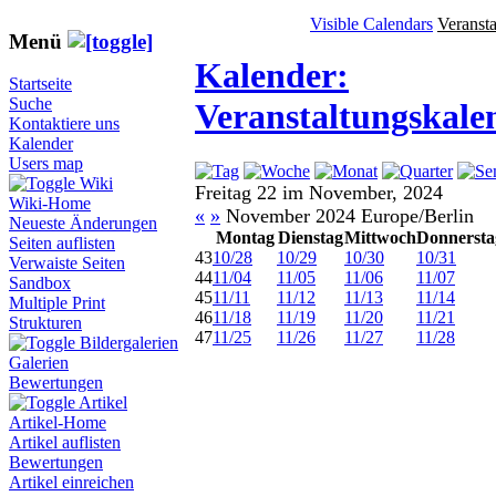
Visible Calendars
Veranst
Menü
Kalender:
Startseite
Suche
Veranstaltungskale
Kontaktiere uns
Kalender
Users map
Wiki
Freitag 22 im November, 2024
Wiki-Home
«
»
November 2024 Europe/Berlin
Neueste Änderungen
Montag
Dienstag
Mittwoch
Donnersta
Seiten auflisten
43
10/28
10/29
10/30
10/31
Verwaiste Seiten
44
11/04
11/05
11/06
11/07
Sandbox
45
11/11
11/12
11/13
11/14
Multiple Print
46
11/18
11/19
11/20
11/21
Strukturen
47
11/25
11/26
11/27
11/28
Bildergalerien
Galerien
Bewertungen
Artikel
Artikel-Home
Artikel auflisten
Bewertungen
Artikel einreichen