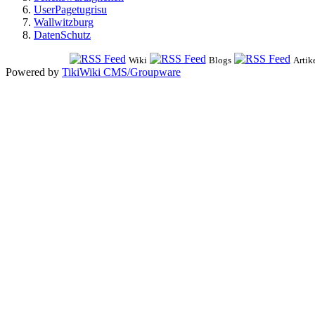
UserPagetugrisu
Wallwitzburg
DatenSchutz
Wiki
Blogs
Artik
Powered by
TikiWiki CMS/Groupware