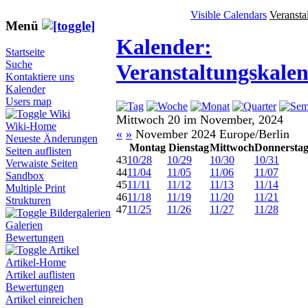
Visible Calendars
Veransta
Menü
Kalender:
Startseite
Suche
Veranstaltungskale
Kontaktiere uns
Kalender
Users map
Wiki
Mittwoch 20 im November, 2024
Wiki-Home
«
»
November 2024 Europe/Berlin
Neueste Änderungen
Montag
Dienstag
Mittwoch
Donnersta
Seiten auflisten
43
10/28
10/29
10/30
10/31
Verwaiste Seiten
44
11/04
11/05
11/06
11/07
Sandbox
45
11/11
11/12
11/13
11/14
Multiple Print
46
11/18
11/19
11/20
11/21
Strukturen
47
11/25
11/26
11/27
11/28
Bildergalerien
Galerien
Bewertungen
Artikel
Artikel-Home
Artikel auflisten
Bewertungen
Artikel einreichen