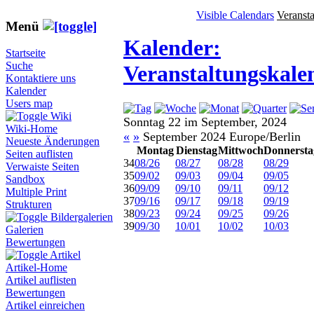
Visible Calendars
Veranst
Menü
Kalender:
Startseite
Suche
Veranstaltungskale
Kontaktiere uns
Kalender
Users map
Wiki
Sonntag 22 im September, 2024
Wiki-Home
«
»
September 2024 Europe/Berlin
Neueste Änderungen
Montag
Dienstag
Mittwoch
Donnersta
Seiten auflisten
34
08/26
08/27
08/28
08/29
Verwaiste Seiten
35
09/02
09/03
09/04
09/05
Sandbox
36
09/09
09/10
09/11
09/12
Multiple Print
37
09/16
09/17
09/18
09/19
Strukturen
38
09/23
09/24
09/25
09/26
Bildergalerien
39
09/30
10/01
10/02
10/03
Galerien
Bewertungen
Artikel
Artikel-Home
Artikel auflisten
Bewertungen
Artikel einreichen