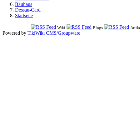
Bauhaus
Dessau-Card
Startseite
Wiki
Blogs
Artik
Powered by
TikiWiki CMS/Groupware