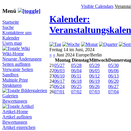
Visible Calendars
Veransta
Menü
Kalender:
Startseite
Veranstaltungskale
Suche
Kontaktiere uns
Kalender
Users map
Wiki
Freitag 14 im Juni, 2024
Wiki-Home
«
»
Juni 2024 Europe/Berlin
Neueste Änderungen
Montag
Dienstag
Mittwoch
Donnersta
Seiten auflisten
21
05/27
05/28
05/29
05/30
Verwaiste Seiten
22
06/03
06/04
06/05
06/06
Sandbox
23
06/10
06/11
06/12
06/13
Multiple Print
24
06/17
06/18
06/19
06/20
Strukturen
25
06/24
06/25
06/26
06/27
Bildergalerien
26
07/01
07/02
07/03
07/04
Galerien
Bewertungen
Artikel
Artikel-Home
Artikel auflisten
Bewertungen
Artikel einreichen