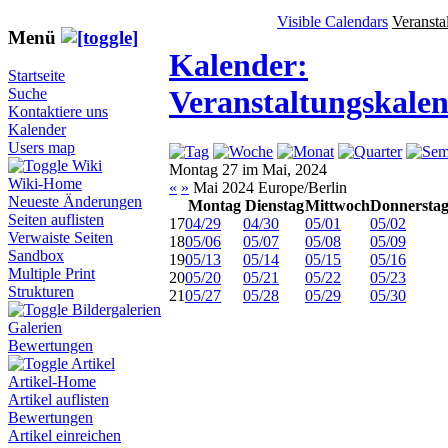
Visible Calendars
Veransta
Menü
Kalender:
Startseite
Veranstaltungskale
Suche
Kontaktiere uns
Kalender
Users map
Wiki
Montag 27 im Mai, 2024
Wiki-Home
«
»
Mai 2024 Europe/Berlin
Neueste Änderungen
Montag
Dienstag
Mittwoch
Donnersta
Seiten auflisten
17
04/29
04/30
05/01
05/02
Verwaiste Seiten
18
05/06
05/07
05/08
05/09
Sandbox
19
05/13
05/14
05/15
05/16
Multiple Print
20
05/20
05/21
05/22
05/23
Strukturen
21
05/27
05/28
05/29
05/30
Bildergalerien
Galerien
Bewertungen
Artikel
Artikel-Home
Artikel auflisten
Bewertungen
Artikel einreichen