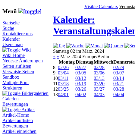
Visible Calendars
Veranst
Menü
Kalender:
Startseite
Veranstaltungskale
Suche
Kontaktiere uns
Kalender
Users map
Wiki
Samstag 02 im März, 2024
Wiki-Home
«
»
März 2024 Europe/Berlin
Neueste Änderungen
Montag
Dienstag
Mittwoch
Donnersta
Seiten auflisten
8
02/26
02/27
02/28
02/29
Verwaiste Seiten
9
03/04
03/05
03/06
03/07
Sandbox
10
03/11
03/12
03/13
03/14
Multiple Print
11
03/18
03/19
03/20
03/21
Strukturen
12
03/25
03/26
03/27
03/28
Bildergalerien
13
04/01
04/02
04/03
04/04
Galerien
Bewertungen
Artikel
Artikel-Home
Artikel auflisten
Bewertungen
Artikel einreichen