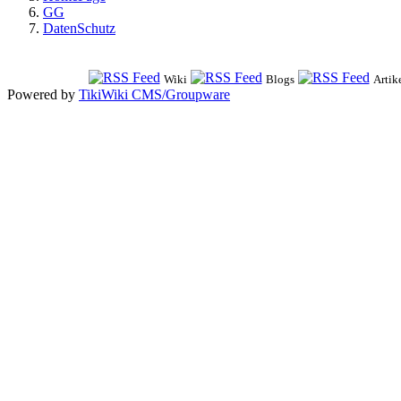
GG
DatenSchutz
Wiki
Blogs
Artik
Powered by
TikiWiki CMS/Groupware