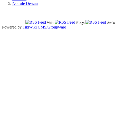
Notrufe Dessau
Wiki
Blogs
Artik
Powered by
TikiWiki CMS/Groupware