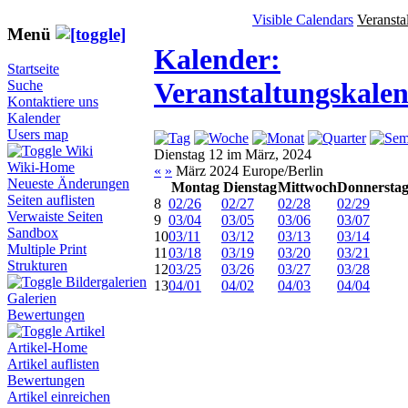
Visible Calendars
Veransta
Menü
Kalender:
Startseite
Veranstaltungskale
Suche
Kontaktiere uns
Kalender
Users map
Wiki
Dienstag 12 im März, 2024
Wiki-Home
«
»
März 2024 Europe/Berlin
Neueste Änderungen
Montag
Dienstag
Mittwoch
Donnersta
Seiten auflisten
8
02/26
02/27
02/28
02/29
Verwaiste Seiten
9
03/04
03/05
03/06
03/07
Sandbox
10
03/11
03/12
03/13
03/14
Multiple Print
11
03/18
03/19
03/20
03/21
Strukturen
12
03/25
03/26
03/27
03/28
Bildergalerien
13
04/01
04/02
04/03
04/04
Galerien
Bewertungen
Artikel
Artikel-Home
Artikel auflisten
Bewertungen
Artikel einreichen