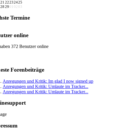
21
22
23
24
25
28
29
01
02
03
hste Termine
utzer online
haben 372 Benutzer online
este Forenbeiträge
Anregungen und Kritik: Im glad I now signed up
Anregungen und Kritik: Umlaute im Tracker...
Anregungen und Kritik: Umlaute im Tracker...
inesupport
ressum