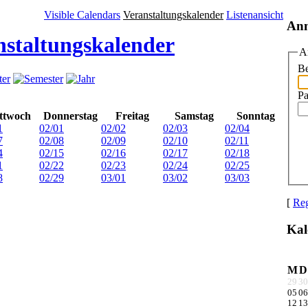
Visible Calendars
Veranstaltungskalender
Listenansicht
An
nstaltungskalender
A
Be
Pa
ttwoch
Donnerstag
Freitag
Samstag
Sonntag
1
02/01
02/02
02/03
02/04
7
02/08
02/09
02/10
02/11
4
02/15
02/16
02/17
02/18
1
02/22
02/23
02/24
02/25
8
02/29
03/01
03/02
03/03
[
Reg
Kal
M
D
29
30
05
06
12
13