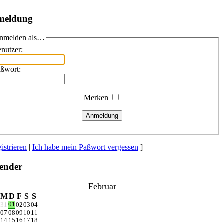
meldung
nmelden als…
nutzer:
ßwort:
Merken
Anmeldung
istrieren
|
Ich habe mein Paßwort vergessen
]
ender
Februar
M
D
F
S
S
01
31
02
03
04
07
08
09
10
11
14
15
16
17
18