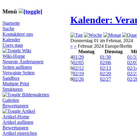
Menü
Kalender: Vera
Startseite
Suche
Kontaktiere uns
Kalender
Donnerstag 01 im Februar, 2024
Users map
«
»
Februar 2024 Europe/Berlin
Wiki
Montag
Dienstag
Mi
Wiki-Home
4
01/29
01/30
01/3
Neueste Änderungen
5
02/05
02/06
02/0
Seiten auflisten
6
02/12
02/13
02/1
Verwaiste Seiten
7
02/19
02/20
02/2
Sandbox
8
02/26
02/27
02/2
Multiple Print
Strukturen
Bildergalerien
Galerien
Bewertungen
Artikel
Artikel-Home
Artikel auflisten
Bewertungen
Artikel einreichen