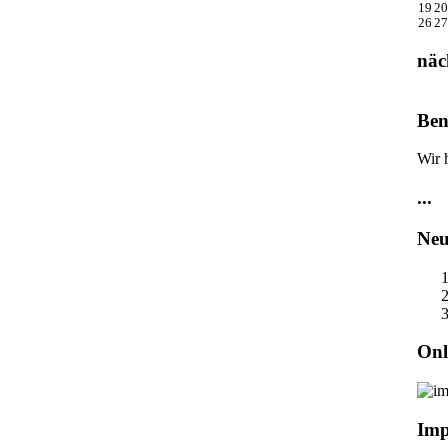
19
20
26
27
näc
Ben
Wir 
...
Neu
Onl
Imp