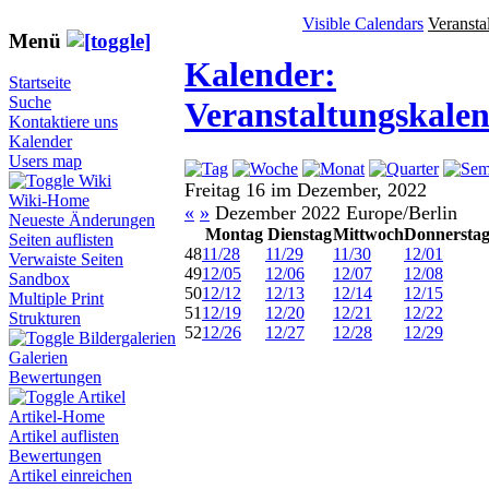
Visible Calendars
Veransta
Menü
Kalender:
Startseite
Suche
Veranstaltungskale
Kontaktiere uns
Kalender
Users map
Wiki
Freitag 16 im Dezember, 2022
Wiki-Home
«
»
Dezember 2022 Europe/Berlin
Neueste Änderungen
Montag
Dienstag
Mittwoch
Donnersta
Seiten auflisten
48
11/28
11/29
11/30
12/01
Verwaiste Seiten
49
12/05
12/06
12/07
12/08
Sandbox
50
12/12
12/13
12/14
12/15
Multiple Print
51
12/19
12/20
12/21
12/22
Strukturen
52
12/26
12/27
12/28
12/29
Bildergalerien
Galerien
Bewertungen
Artikel
Artikel-Home
Artikel auflisten
Bewertungen
Artikel einreichen