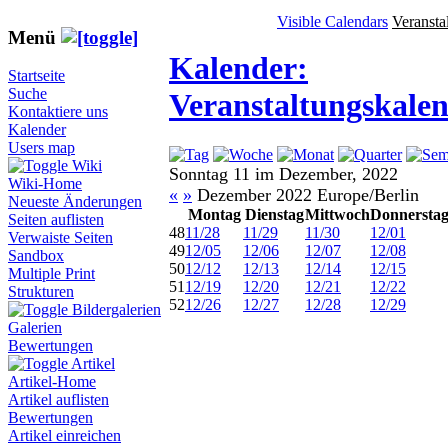
Visible Calendars
Veransta
Menü
Kalender:
Startseite
Suche
Veranstaltungskale
Kontaktiere uns
Kalender
Users map
Wiki
Sonntag 11 im Dezember, 2022
Wiki-Home
«
»
Dezember 2022 Europe/Berlin
Neueste Änderungen
Montag
Dienstag
Mittwoch
Donnersta
Seiten auflisten
48
11/28
11/29
11/30
12/01
Verwaiste Seiten
49
12/05
12/06
12/07
12/08
Sandbox
50
12/12
12/13
12/14
12/15
Multiple Print
51
12/19
12/20
12/21
12/22
Strukturen
52
12/26
12/27
12/28
12/29
Bildergalerien
Galerien
Bewertungen
Artikel
Artikel-Home
Artikel auflisten
Bewertungen
Artikel einreichen