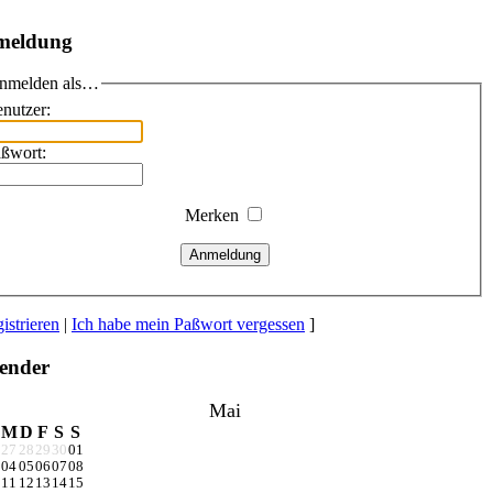
meldung
nmelden als…
nutzer:
ßwort:
Merken
Anmeldung
istrieren
|
Ich habe mein Paßwort vergessen
]
ender
Mai
M
D
F
S
S
27
28
29
30
01
04
05
06
07
08
11
12
13
14
15