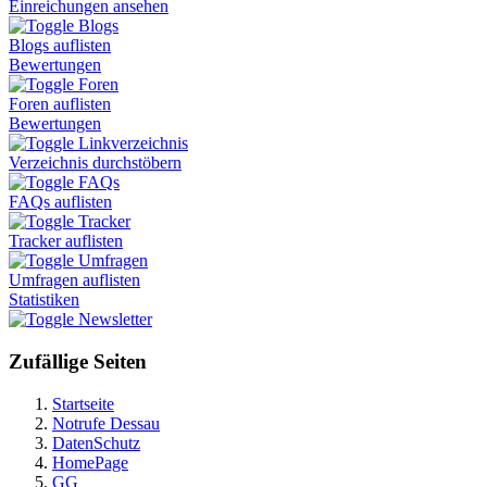
Einreichungen ansehen
Blogs
Blogs auflisten
Bewertungen
Foren
Foren auflisten
Bewertungen
Linkverzeichnis
Verzeichnis durchstöbern
FAQs
FAQs auflisten
Tracker
Tracker auflisten
Umfragen
Umfragen auflisten
Statistiken
Newsletter
Zufällige Seiten
Startseite
Notrufe Dessau
DatenSchutz
HomePage
GG