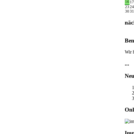
16
17
23
24
30
31
näc
Ben
Wir 
...
Neu
Onl
Imp