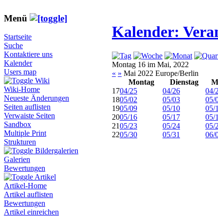
Menü
Kalender: Vera
Startseite
Suche
Kontaktiere uns
Kalender
Montag 16 im Mai, 2022
Users map
«
»
Mai 2022 Europe/Berlin
Wiki
Montag
Dienstag
M
Wiki-Home
17
04/25
04/26
04/
Neueste Änderungen
18
05/02
05/03
05/
Seiten auflisten
19
05/09
05/10
05/
Verwaiste Seiten
20
05/16
05/17
05/
Sandbox
21
05/23
05/24
05/
Multiple Print
22
05/30
05/31
06/
Strukturen
Bildergalerien
Galerien
Bewertungen
Artikel
Artikel-Home
Artikel auflisten
Bewertungen
Artikel einreichen