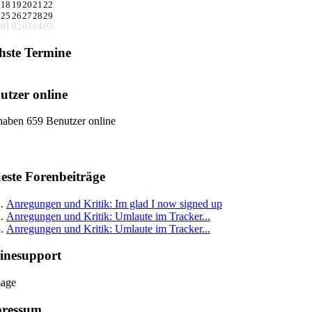
18
19
20
21
22
25
26
27
28
29
01
02
03
04
05
hste Termine
utzer online
haben 659 Benutzer online
este Forenbeiträge
Anregungen und Kritik: Im glad I now signed up
Anregungen und Kritik: Umlaute im Tracker...
Anregungen und Kritik: Umlaute im Tracker...
inesupport
ressum