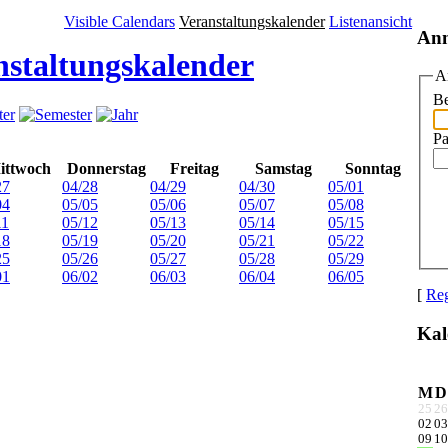
Visible Calendars
Veranstaltungskalender
Listenansicht
An
nstaltungskalender
A
Be
Pa
ittwoch
Donnerstag
Freitag
Samstag
Sonntag
27
04/28
04/29
04/30
05/01
04
05/05
05/06
05/07
05/08
11
05/12
05/13
05/14
05/15
18
05/19
05/20
05/21
05/22
25
05/26
05/27
05/28
05/29
01
06/02
06/03
06/04
06/05
[
Reg
Kal
M
D
25
26
02
03
09
10