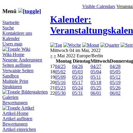
Visible Calendars
Veransta
Menü
Kalender:
Startseite
Veranstaltungskale
Suche
Kontaktiere uns
Kalender
Users map
Wiki
Mittwoch 04 im Mai, 2022
Wiki-Home
«
»
Mai 2022 Europe/Berlin
Neueste Änderungen
Montag
Dienstag
Mittwoch
Donnersta
Seiten auflisten
17
04/25
04/26
04/27
04/28
Verwaiste Seiten
18
05/02
05/03
05/04
05/05
Sandbox
19
05/09
05/10
05/11
05/12
Multiple Print
20
05/16
05/17
05/18
05/19
Strukturen
21
05/23
05/24
05/25
05/26
Bildergalerien
22
05/30
05/31
06/01
06/02
Galerien
Bewertungen
Artikel
Artikel-Home
Artikel auflisten
Bewertungen
Artikel einreichen