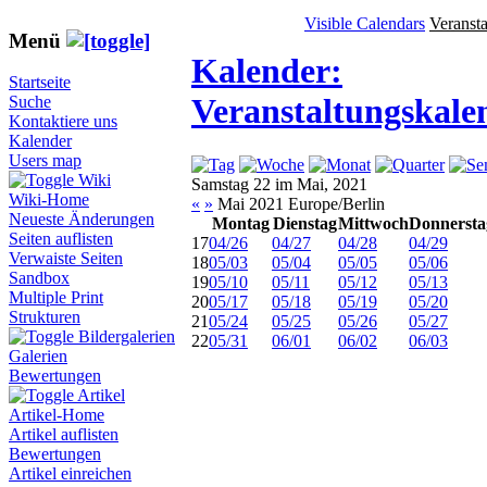
Visible Calendars
Veranst
Menü
Kalender:
Startseite
Veranstaltungskale
Suche
Kontaktiere uns
Kalender
Users map
Wiki
Samstag 22 im Mai, 2021
Wiki-Home
«
»
Mai 2021 Europe/Berlin
Neueste Änderungen
Montag
Dienstag
Mittwoch
Donnersta
Seiten auflisten
17
04/26
04/27
04/28
04/29
Verwaiste Seiten
18
05/03
05/04
05/05
05/06
Sandbox
19
05/10
05/11
05/12
05/13
Multiple Print
20
05/17
05/18
05/19
05/20
Strukturen
21
05/24
05/25
05/26
05/27
Bildergalerien
22
05/31
06/01
06/02
06/03
Galerien
Bewertungen
Artikel
Artikel-Home
Artikel auflisten
Bewertungen
Artikel einreichen