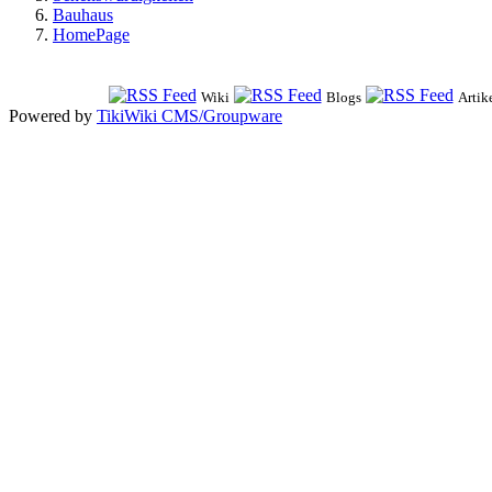
Bauhaus
HomePage
Wiki
Blogs
Artik
Powered by
TikiWiki CMS/Groupware