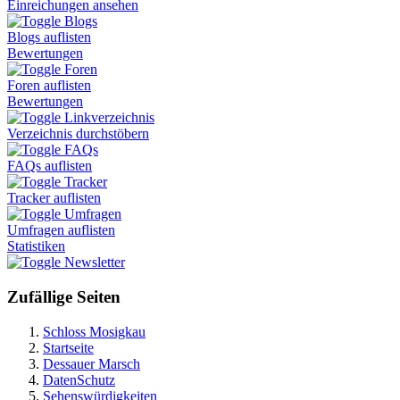
Einreichungen ansehen
Blogs
Blogs auflisten
Bewertungen
Foren
Foren auflisten
Bewertungen
Linkverzeichnis
Verzeichnis durchstöbern
FAQs
FAQs auflisten
Tracker
Tracker auflisten
Umfragen
Umfragen auflisten
Statistiken
Newsletter
Zufällige Seiten
Schloss Mosigkau
Startseite
Dessauer Marsch
DatenSchutz
Sehenswürdigkeiten