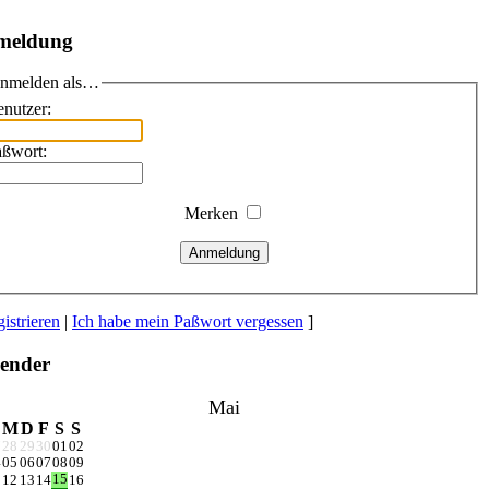
meldung
nmelden als…
nutzer:
aßwort:
Merken
Anmeldung
istrieren
|
Ich habe mein Paßwort vergessen
]
ender
Mai
M
D
F
S
S
7
28
29
30
01
02
4
05
06
07
08
09
15
1
12
13
14
16