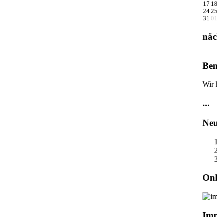
17
1
24
2
31
0
näc
Ben
Wir 
...
Neu
Onl
Im