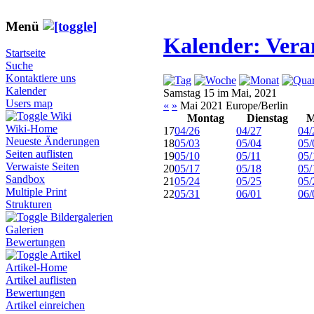
Menü
Kalender: Vera
Startseite
Suche
Kontaktiere uns
Kalender
Samstag 15 im Mai, 2021
Users map
«
»
Mai 2021 Europe/Berlin
Wiki
Montag
Dienstag
M
Wiki-Home
17
04/26
04/27
04/
Neueste Änderungen
18
05/03
05/04
05/
Seiten auflisten
19
05/10
05/11
05/
Verwaiste Seiten
20
05/17
05/18
05/
Sandbox
21
05/24
05/25
05/
Multiple Print
22
05/31
06/01
06/
Strukturen
Bildergalerien
Galerien
Bewertungen
Artikel
Artikel-Home
Artikel auflisten
Bewertungen
Artikel einreichen