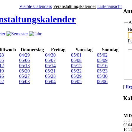
Visible Calendars
Veranstaltungskalender
Listenansicht
An
nstaltungskalender
A
Be
P
ittwoch
Donnerstag
Freitag
Samstag
Sonntag
28
04/29
04/30
05/01
05/02
05
05/06
05/07
05/08
05/09
12
05/13
05/14
05/15
05/16
19
05/20
05/21
05/22
05/23
26
05/27
05/28
05/29
05/30
02
06/03
06/04
06/05
06/06
[
Reg
Kal
M
D
26
2
03
0
10
1