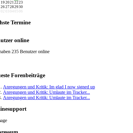
8
19
20
21
22
23
5
26
27
28
29
30
1
02
03
04
05
06
hste Termine
utzer online
haben 235 Benutzer online
este Forenbeiträge
Anregungen und Kritik: Im glad I now signed up
Anregungen und Kritik: Umlaute im Tracker...
Anregungen und Kritik: Umlaute im Tracker...
inesupport
pressum