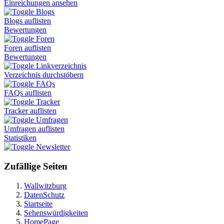
Einreichungen ansehen
Blogs
Blogs auflisten
Bewertungen
Foren
Foren auflisten
Bewertungen
Linkverzeichnis
Verzeichnis durchstöbern
FAQs
FAQs auflisten
Tracker
Tracker auflisten
Umfragen
Umfragen auflisten
Statistiken
Newsletter
Zufällige Seiten
Wallwitzburg
DatenSchutz
Startseite
Sehenswürdigkeiten
HomePage