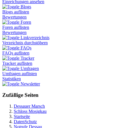
Einreichungen ansehen
Blogs
Blogs auflisten
Bewertungen
Foren
Foren auflisten
Bewertungen
Linkverzeichnis
Verzeichnis durchstöbern
FAQs
FAQs auflisten
Tracker
Tracker auflisten
Umfragen
Umfragen auflisten
Statistiken
Newsletter
Zufällige Seiten
Dessauer Marsch
Schloss Mosigkau
Startseite
DatenSchutz
Notrufe Dessau