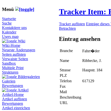
Menü
Tracker Item:
Startseite
Suche
Tracker auflisten
Einträge dieses
Kontaktiere uns
Betrachten
Kalender
Users map
Eintrag ansehen
Wiki
Wiki-Home
Neueste Änderungen
Branche
Fahrr�der
Seiten auflisten
Verwaiste Seiten
Name
Ribbecke, J.
Sandbox
Multiple Print
Strasse
Haupstr. 184
Strukturen
PLZ
Bildergalerien
Telefon
617129
Galerien
Bewertungen
Fax
Artikel
Mail
Artikel-Home
Beschreibung
Artikel auflisten
URL
Bewertungen
Artikel einreichen