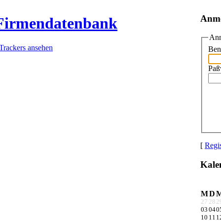
Anm
 Firmendatenbank
Anm
 Trackers ansehen
Ben
Paß
[
Regis
Kale
M
D
27
28
2
03
04
0
10
11
1