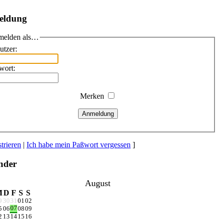
eldung
elden als…
utzer:
wort:
Merken
Anmeldung
trieren
|
Ich habe mein Paßwort vergessen
]
nder
August
M
D
F
S
S
9
30
31
01
02
07
5
06
08
09
2
13
14
15
16