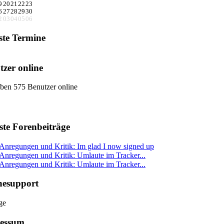
9
20
21
22
23
6
27
28
29
30
2
03
04
05
06
ste Termine
tzer online
ben 575 Benutzer online
ste Forenbeiträge
Anregungen und Kritik: Im glad I now signed up
Anregungen und Kritik: Umlaute im Tracker...
Anregungen und Kritik: Umlaute im Tracker...
nesupport
essum