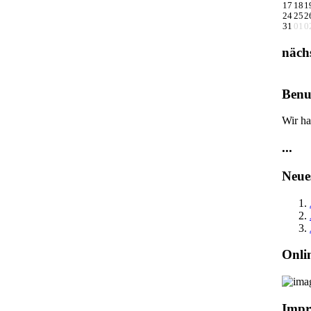
17
18
1
24
25
2
31
01
0
näch
Benu
Wir ha
...
Neue
Onli
Impr