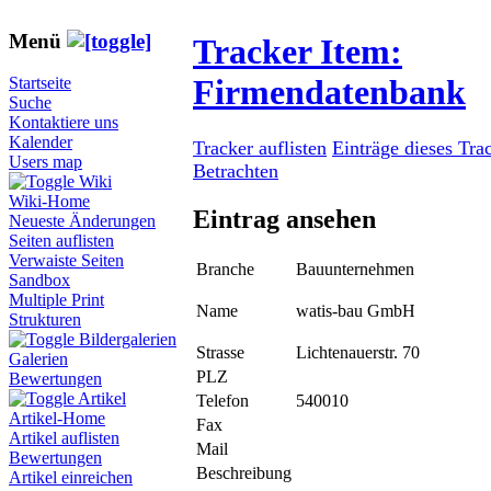
Menü
Tracker Item:
Firmendatenbank
Startseite
Suche
Kontaktiere uns
Kalender
Tracker auflisten
Einträge dieses Tra
Users map
Betrachten
Wiki
Wiki-Home
Eintrag ansehen
Neueste Änderungen
Seiten auflisten
Verwaiste Seiten
Branche
Bauunternehmen
Sandbox
Multiple Print
Name
watis-bau GmbH
Strukturen
Bildergalerien
Strasse
Lichtenauerstr. 70
Galerien
PLZ
Bewertungen
Artikel
Telefon
540010
Artikel-Home
Fax
Artikel auflisten
Mail
Bewertungen
Beschreibung
Artikel einreichen