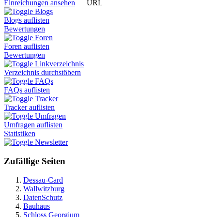
URL
Einreichungen ansehen
Blogs
Blogs auflisten
Bewertungen
Foren
Foren auflisten
Bewertungen
Linkverzeichnis
Verzeichnis durchstöbern
FAQs
FAQs auflisten
Tracker
Tracker auflisten
Umfragen
Umfragen auflisten
Statistiken
Newsletter
Zufällige Seiten
Dessau-Card
Wallwitzburg
DatenSchutz
Bauhaus
Schloss Georgium