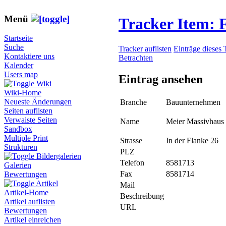
Menü
Tracker Item:
Startseite
Suche
Tracker auflisten
Einträge dieses 
Kontaktiere uns
Betrachten
Kalender
Users map
Eintrag ansehen
Wiki
Wiki-Home
Neueste Änderungen
Branche
Bauunternehmen
Seiten auflisten
Verwaiste Seiten
Name
Meier Massivhaus
Sandbox
Multiple Print
Strasse
In der Flanke 26
Strukturen
PLZ
Bildergalerien
Telefon
8581713
Galerien
Fax
8581714
Bewertungen
Artikel
Mail
Artikel-Home
Beschreibung
Artikel auflisten
URL
Bewertungen
Artikel einreichen