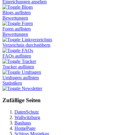
Einreichungen ansehen
Blogs
Blogs auflisten
Bewertungen
Foren
Foren auflisten
Bewertungen
Linkverzeichnis
Verzeichnis durchstöbern
FAQs
FAQs auflisten
Tracker
Tracker auflisten
Umfragen
Umfragen auflisten
Statistiken
Newsletter
Zufällige Seiten
DatenSchutz
Wallwitzburg
Bauhaus
HomePage
Schloss Mosigkau