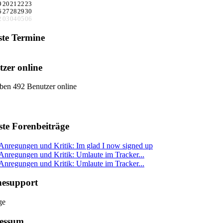
9
20
21
22
23
6
27
28
29
30
2
03
04
05
06
ste Termine
zer online
ben 492 Benutzer online
ste Forenbeiträge
Anregungen und Kritik: Im glad I now signed up
Anregungen und Kritik: Umlaute im Tracker...
Anregungen und Kritik: Umlaute im Tracker...
nesupport
essum