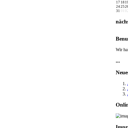
17
18
1
24
25
2
31
01
0
näch
Benut
Wir ha
...
Neue
Onli
Impr