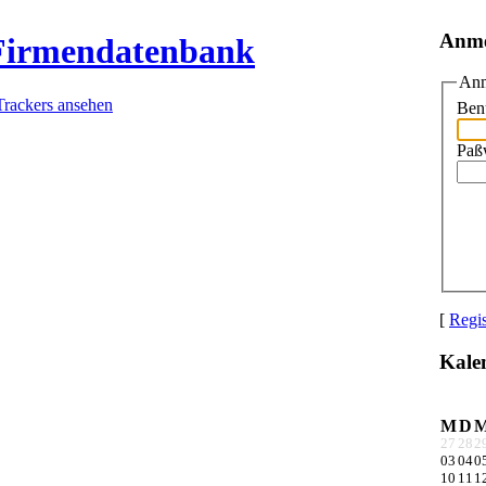
Anm
 Firmendatenbank
Anm
Trackers ansehen
Ben
Paß
[
Regis
Kale
M
D
27
28
2
03
04
0
10
11
1