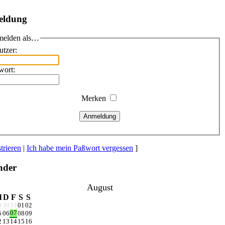
eldung
elden als…
utzer:
wort:
Merken
Anmeldung
trieren
|
Ich habe mein Paßwort vergessen
]
nder
August
M
D
F
S
S
9
30
31
01
02
07
5
06
08
09
2
13
14
15
16