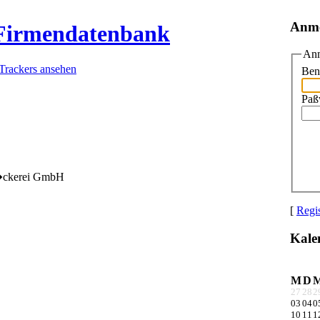
Anm
 Firmendatenbank
Anm
 Trackers ansehen
Ben
Paß
�ckerei GmbH
[
Regis
Kale
M
D
27
28
2
03
04
0
10
11
1