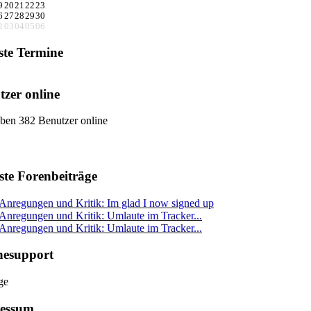
9
20
21
22
23
6
27
28
29
30
2
03
04
05
06
ste Termine
tzer online
ben 382 Benutzer online
ste Forenbeiträge
Anregungen und Kritik: Im glad I now signed up
Anregungen und Kritik: Umlaute im Tracker...
Anregungen und Kritik: Umlaute im Tracker...
nesupport
essum