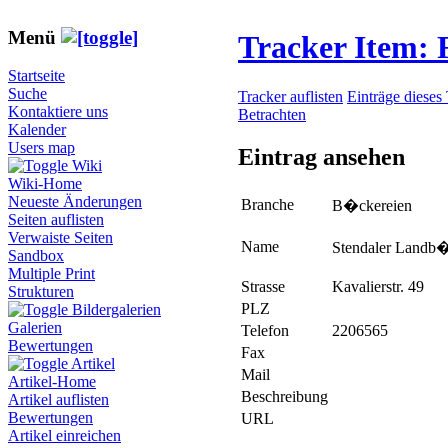
Menü
Tracker Item:
Startseite
Suche
Tracker auflisten
Einträge dieses
Kontaktiere uns
Betrachten
Kalender
Users map
Eintrag ansehen
Wiki
Wiki-Home
Neueste Änderungen
Branche
B�ckereien
Seiten auflisten
Verwaiste Seiten
Name
Stendaler Landb
Sandbox
Multiple Print
Strasse
Kavalierstr. 49
Strukturen
PLZ
Bildergalerien
Galerien
Telefon
2206565
Bewertungen
Fax
Artikel
Mail
Artikel-Home
Beschreibung
Artikel auflisten
Bewertungen
URL
Artikel einreichen