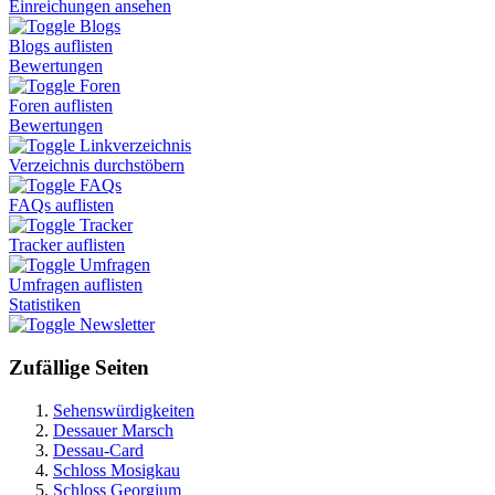
Einreichungen ansehen
Blogs
Blogs auflisten
Bewertungen
Foren
Foren auflisten
Bewertungen
Linkverzeichnis
Verzeichnis durchstöbern
FAQs
FAQs auflisten
Tracker
Tracker auflisten
Umfragen
Umfragen auflisten
Statistiken
Newsletter
Zufällige Seiten
Sehenswürdigkeiten
Dessauer Marsch
Dessau-Card
Schloss Mosigkau
Schloss Georgium