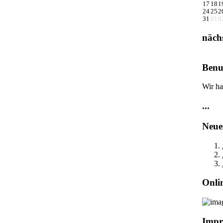
17
18
1
24
25
2
31
01
0
näch
Benu
Wir ha
...
Neue
Onli
Impr