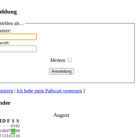
eldung
elden als…
utzer:
wort:
Merken
Anmeldung
trieren
|
Ich habe mein Paßwort vergessen
]
nder
August
M
D
F
S
S
9
30
31
01
02
08
5
06
07
09
2
13
14
15
16