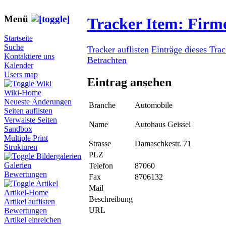
Menü
Tracker Item: Fir
Startseite
Suche
Tracker auflisten
Einträge dieses Tra
Kontaktiere uns
Betrachten
Kalender
Users map
Eintrag ansehen
Wiki
Wiki-Home
Neueste Änderungen
Branche
Automobile
Seiten auflisten
Verwaiste Seiten
Name
Autohaus Geissel
Sandbox
Multiple Print
Strasse
Damaschkestr. 71
Strukturen
PLZ
Bildergalerien
Galerien
Telefon
87060
Bewertungen
Fax
8706132
Artikel
Mail
Artikel-Home
Beschreibung
Artikel auflisten
URL
Bewertungen
Artikel einreichen