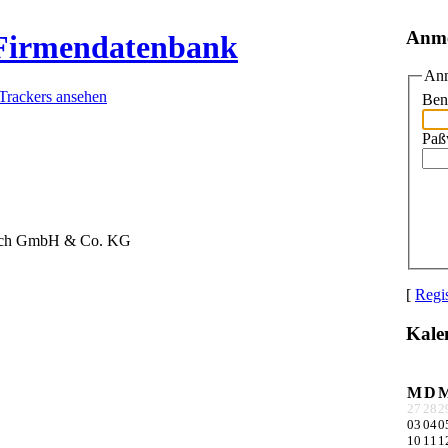
Anm
 Firmendatenbank
Anm
 Trackers ansehen
Ben
Paß
ach GmbH & Co. KG
[
Regis
Kale
M
D
27
28
2
03
04
0
10
11
1