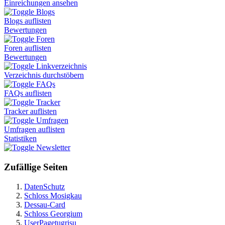
Einreichungen ansehen
Blogs
Blogs auflisten
Bewertungen
Foren
Foren auflisten
Bewertungen
Linkverzeichnis
Verzeichnis durchstöbern
FAQs
FAQs auflisten
Tracker
Tracker auflisten
Umfragen
Umfragen auflisten
Statistiken
Newsletter
Zufällige Seiten
DatenSchutz
Schloss Mosigkau
Dessau-Card
Schloss Georgium
UserPagetugrisu