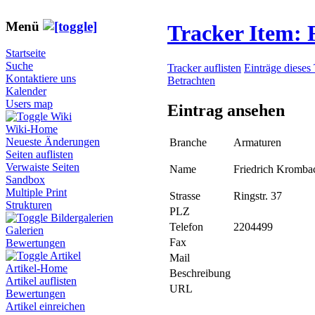
Menü
Tracker Item:
Startseite
Suche
Tracker auflisten
Einträge dieses
Kontaktiere uns
Betrachten
Kalender
Users map
Eintrag ansehen
Wiki
Wiki-Home
Neueste Änderungen
Branche
Armaturen
Seiten auflisten
Verwaiste Seiten
Name
Friedrich Kromb
Sandbox
Multiple Print
Strasse
Ringstr. 37
Strukturen
PLZ
Bildergalerien
Telefon
2204499
Galerien
Fax
Bewertungen
Artikel
Mail
Artikel-Home
Beschreibung
Artikel auflisten
URL
Bewertungen
Artikel einreichen