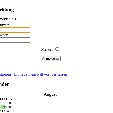
eldung
elden als…
utzer:
wort:
Merken
Anmeldung
trieren
|
Ich habe mein Paßwort vergessen
]
nder
August
M
D
F
S
S
9
30
31
01
02
06
5
07
08
09
2
13
14
15
16