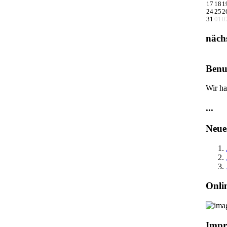
17
18
1
24
25
2
31
01
0
näch
Benu
Wir ha
...
Neue
Onli
Impr