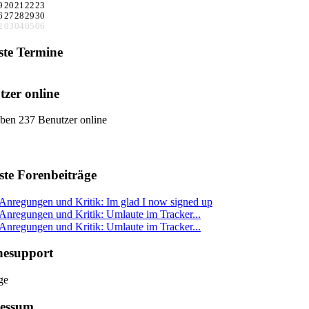
9
20
21
22
23
6
27
28
29
30
2
03
04
05
06
ste Termine
tzer online
ben 237 Benutzer online
ste Forenbeiträge
Anregungen und Kritik: Im glad I now signed up
Anregungen und Kritik: Umlaute im Tracker...
Anregungen und Kritik: Umlaute im Tracker...
nesupport
essum