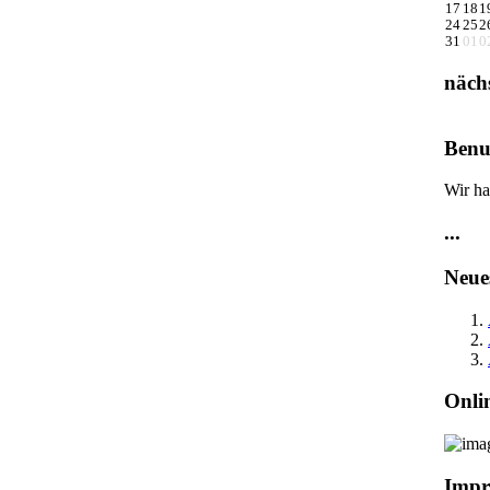
17
18
1
24
25
2
31
01
0
näch
Benu
Wir ha
...
Neue
Onli
Impr