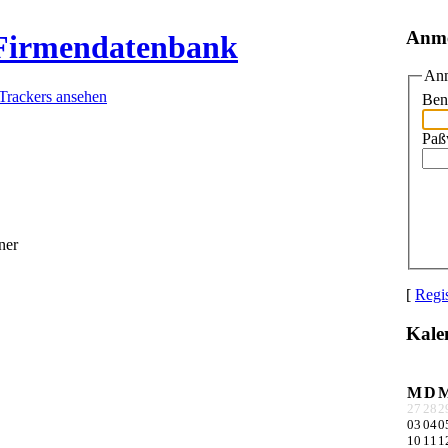
Anm
 Firmendatenbank
Anm
 Trackers ansehen
Ben
Paß
ner
[
Regis
Kale
M
D
27
28
2
03
04
0
10
11
1