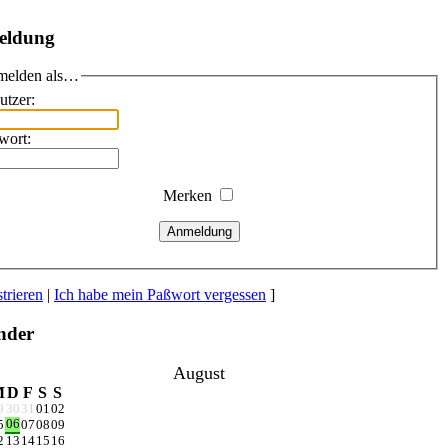
eldung
elden als…
utzer:
wort:
Merken
Anmeldung
trieren
|
Ich habe mein Paßwort vergessen
]
nder
August
M
D
F
S
S
9
30
31
01
02
06
5
07
08
09
2
13
14
15
16