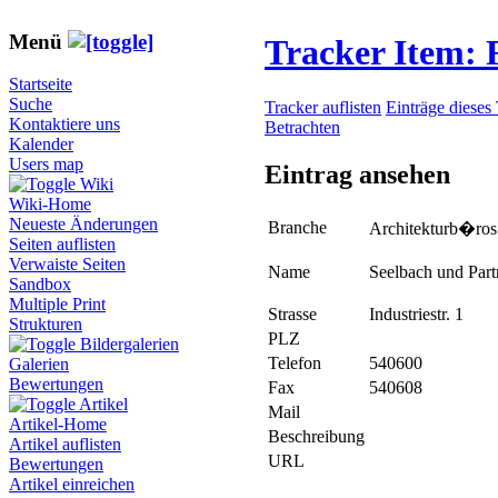
Menü
Tracker Item:
Startseite
Suche
Tracker auflisten
Einträge dieses
Kontaktiere uns
Betrachten
Kalender
Users map
Eintrag ansehen
Wiki
Wiki-Home
Neueste Änderungen
Branche
Architekturb�ros
Seiten auflisten
Verwaiste Seiten
Name
Seelbach und Part
Sandbox
Multiple Print
Strasse
Industriestr. 1
Strukturen
PLZ
Bildergalerien
Telefon
540600
Galerien
Bewertungen
Fax
540608
Artikel
Mail
Artikel-Home
Beschreibung
Artikel auflisten
URL
Bewertungen
Artikel einreichen