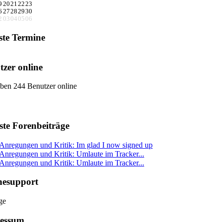
9
20
21
22
23
6
27
28
29
30
2
03
04
05
06
ste Termine
tzer online
ben 244 Benutzer online
ste Forenbeiträge
Anregungen und Kritik: Im glad I now signed up
Anregungen und Kritik: Umlaute im Tracker...
Anregungen und Kritik: Umlaute im Tracker...
nesupport
essum