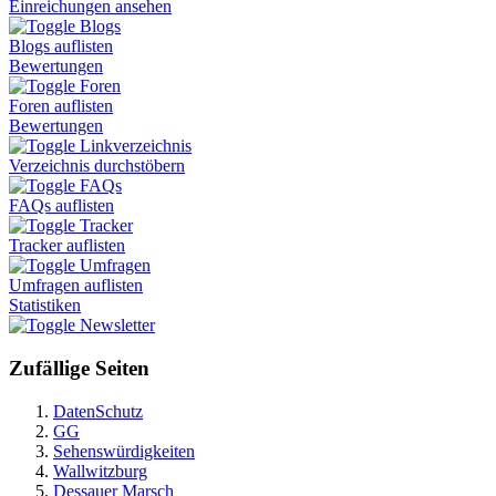
Einreichungen ansehen
Blogs
Blogs auflisten
Bewertungen
Foren
Foren auflisten
Bewertungen
Linkverzeichnis
Verzeichnis durchstöbern
FAQs
FAQs auflisten
Tracker
Tracker auflisten
Umfragen
Umfragen auflisten
Statistiken
Newsletter
Zufällige Seiten
DatenSchutz
GG
Sehenswürdigkeiten
Wallwitzburg
Dessauer Marsch