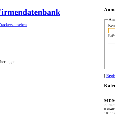
Anm
 Firmendatenbank
Anm
Trackers ansehen
Ben
Paß
herungen
[
Regis
Kale
M
D
27
28
2
03
04
0
10
11
1