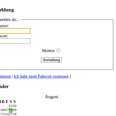
eldung
elden als…
utzer:
wort:
Merken
Anmeldung
trieren
|
Ich habe mein Paßwort vergessen
]
nder
August
M
D
F
S
S
9
30
31
01
02
08
5
06
07
09
2
13
14
15
16