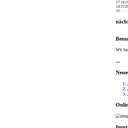
17
18
1
24
25
2
31
01
0
näch
Benut
Wir ha
...
Neue
Onli
Impr