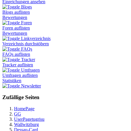
Einreichungen ansehen
Blogs
Blogs auflisten
Bewertungen
Foren
Foren auflisten
Bewertungen
Linkverzeichnis
Verzeichnis durchstöbern
FAQs
FAQs auflisten
Tracker
Tracker auflisten
Umfragen
Umfragen auflisten
Statistiken
Newsletter
Zufällige Seiten
HomePage
GG
UserPagetugrisu
Wallwitzburg
Dessau-Card