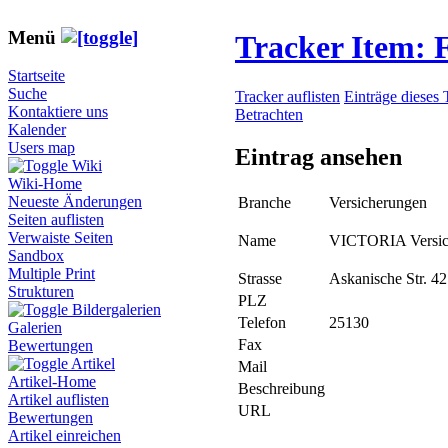
Menü
Tracker Item:
Startseite
Suche
Tracker auflisten
Einträge dieses 
Kontaktiere uns
Betrachten
Kalender
Users map
Eintrag ansehen
Wiki
Wiki-Home
Neueste Änderungen
Branche
Versicherungen
Seiten auflisten
Verwaiste Seiten
Name
VICTORIA Versic
Sandbox
Multiple Print
Strasse
Askanische Str. 42
Strukturen
PLZ
Bildergalerien
Telefon
25130
Galerien
Fax
Bewertungen
Artikel
Mail
Artikel-Home
Beschreibung
Artikel auflisten
URL
Bewertungen
Artikel einreichen