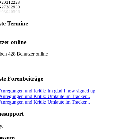
9
20
21
22
23
6
27
28
29
30
2
03
04
05
06
ste Termine
zer online
ben 428 Benutzer online
ste Forenbeiträge
Anregungen und Kritik: Im glad I now signed up
Anregungen und Kritik: Umlaute im Tracker...
Anregungen und Kritik: Umlaute im Tracker...
nesupport
essum