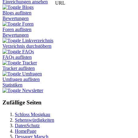
Einreichungen ansehen
URL
Blogs
Blogs auflisten
Bewertungen
Foren
Foren auflisten
Bewertungen
Linkverzeichnis
Verzeichnis durchstöbern
FAQs
FAQs auflisten
Tracker
Tracker auflisten
Umfragen
Umfragen auflisten
Statistiken
Newsletter
Zufällige Seiten
Schloss Mosigkau
Sehenswürdigkeiten
DatenSchutz
HomePage
Dessauer Marsch