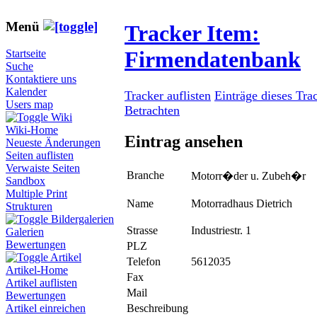
Menü
Tracker Item:
Firmendatenbank
Startseite
Suche
Kontaktiere uns
Kalender
Tracker auflisten
Einträge dieses Tra
Users map
Betrachten
Wiki
Wiki-Home
Eintrag ansehen
Neueste Änderungen
Seiten auflisten
Verwaiste Seiten
Branche
Motorr�der u. Zubeh�r
Sandbox
Multiple Print
Name
Motorradhaus Dietrich
Strukturen
Bildergalerien
Strasse
Industriestr. 1
Galerien
Bewertungen
PLZ
Artikel
Telefon
5612035
Artikel-Home
Fax
Artikel auflisten
Mail
Bewertungen
Beschreibung
Artikel einreichen