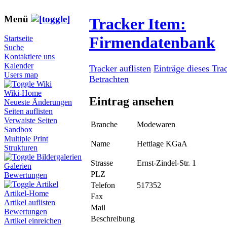
Menü
Tracker Item:
Firmendatenbank
Startseite
Suche
Kontaktiere uns
Kalender
Tracker auflisten
Einträge dieses Tra
Users map
Betrachten
Wiki
Wiki-Home
Eintrag ansehen
Neueste Änderungen
Seiten auflisten
Verwaiste Seiten
Branche
Modewaren
Sandbox
Multiple Print
Name
Hettlage KGaA
Strukturen
Bildergalerien
Strasse
Ernst-Zindel-Str. 1
Galerien
PLZ
Bewertungen
Artikel
Telefon
517352
Artikel-Home
Fax
Artikel auflisten
Mail
Bewertungen
Beschreibung
Artikel einreichen