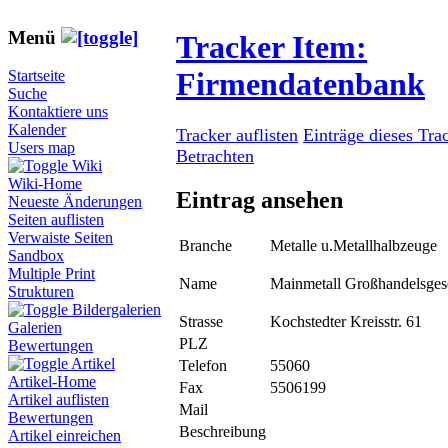
Menü
Tracker Item:
Firmendatenbank
Startseite
Suche
Kontaktiere uns
Kalender
Tracker auflisten
Einträge dieses Tra
Users map
Betrachten
Wiki
Wiki-Home
Eintrag ansehen
Neueste Änderungen
Seiten auflisten
Verwaiste Seiten
Branche
Metalle u.Metallhalbzeuge
Sandbox
Multiple Print
Name
Mainmetall Großhandelsges
Strukturen
Bildergalerien
Strasse
Kochstedter Kreisstr. 61
Galerien
PLZ
Bewertungen
Artikel
Telefon
55060
Artikel-Home
Fax
5506199
Artikel auflisten
Mail
Bewertungen
Beschreibung
Artikel einreichen