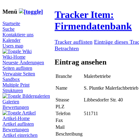
Menü
Tracker Item:
Firmendatenbank
Startseite
Suche
Kontaktiere uns
Kalender
Tracker auflisten
Einträge dieses Tra
Users map
Betrachten
Wiki
Wiki-Home
Eintrag ansehen
Neueste Änderungen
Seiten auflisten
Verwaiste Seiten
Branche
Malerbetriebe
Sandbox
Multiple Print
Name
S. Pluntke Malerfachbetrieb
Strukturen
Bildergalerien
Strasse
Libbesdorfer Str. 40
Galerien
PLZ
Bewertungen
Artikel
Telefon
511711
Artikel-Home
Fax
Artikel auflisten
Mail
Bewertungen
Beschreibung
Artikel einreichen