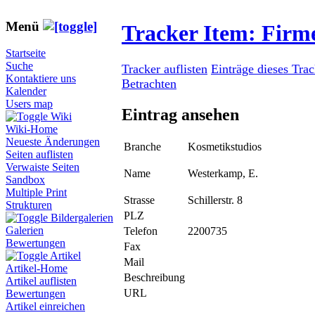
Menü
Tracker Item: Fir
Startseite
Suche
Tracker auflisten
Einträge dieses Tra
Kontaktiere uns
Betrachten
Kalender
Users map
Eintrag ansehen
Wiki
Wiki-Home
Neueste Änderungen
Branche
Kosmetikstudios
Seiten auflisten
Verwaiste Seiten
Name
Westerkamp, E.
Sandbox
Multiple Print
Strasse
Schillerstr. 8
Strukturen
PLZ
Bildergalerien
Galerien
Telefon
2200735
Bewertungen
Fax
Artikel
Mail
Artikel-Home
Beschreibung
Artikel auflisten
URL
Bewertungen
Artikel einreichen