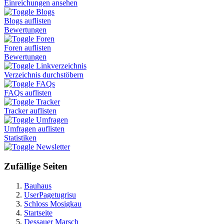
Einreichungen ansehen
Blogs
Blogs auflisten
Bewertungen
Foren
Foren auflisten
Bewertungen
Linkverzeichnis
Verzeichnis durchstöbern
FAQs
FAQs auflisten
Tracker
Tracker auflisten
Umfragen
Umfragen auflisten
Statistiken
Newsletter
Zufällige Seiten
Bauhaus
UserPagetugrisu
Schloss Mosigkau
Startseite
Dessauer Marsch