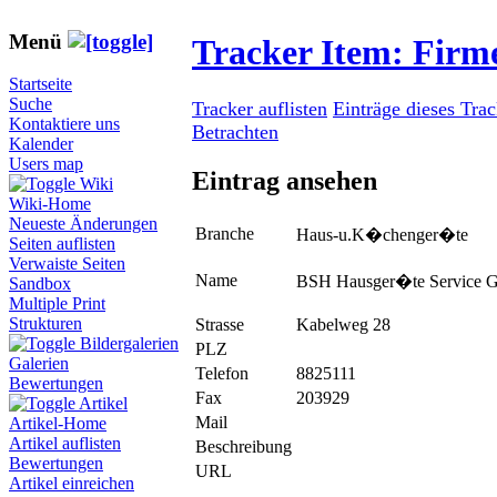
Menü
Tracker Item: Fir
Startseite
Suche
Tracker auflisten
Einträge dieses Tra
Kontaktiere uns
Betrachten
Kalender
Users map
Eintrag ansehen
Wiki
Wiki-Home
Neueste Änderungen
Branche
Haus-u.K�chenger�te
Seiten auflisten
Verwaiste Seiten
Name
BSH Hausger�te Service
Sandbox
Multiple Print
Strukturen
Strasse
Kabelweg 28
Bildergalerien
PLZ
Galerien
Telefon
8825111
Bewertungen
Fax
203929
Artikel
Mail
Artikel-Home
Artikel auflisten
Beschreibung
Bewertungen
URL
Artikel einreichen