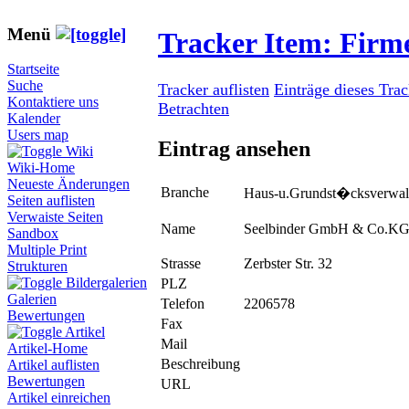
Menü
Tracker Item: Fir
Startseite
Suche
Tracker auflisten
Einträge dieses Tra
Kontaktiere uns
Betrachten
Kalender
Users map
Eintrag ansehen
Wiki
Wiki-Home
Neueste Änderungen
Branche
Haus-u.Grundst�cksverwal
Seiten auflisten
Verwaiste Seiten
Name
Seelbinder GmbH & Co.K
Sandbox
Multiple Print
Strasse
Zerbster Str. 32
Strukturen
Bildergalerien
PLZ
Galerien
Telefon
2206578
Bewertungen
Fax
Artikel
Mail
Artikel-Home
Beschreibung
Artikel auflisten
Bewertungen
URL
Artikel einreichen