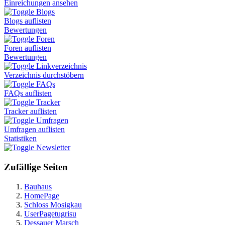
Einreichungen ansehen
Blogs
Blogs auflisten
Bewertungen
Foren
Foren auflisten
Bewertungen
Linkverzeichnis
Verzeichnis durchstöbern
FAQs
FAQs auflisten
Tracker
Tracker auflisten
Umfragen
Umfragen auflisten
Statistiken
Newsletter
Zufällige Seiten
Bauhaus
HomePage
Schloss Mosigkau
UserPagetugrisu
Dessauer Marsch