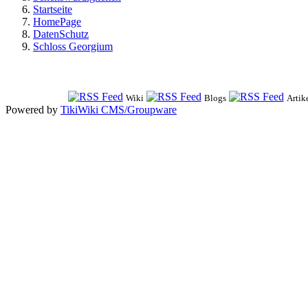
Startseite
HomePage
DatenSchutz
Schloss Georgium
Wiki
Blogs
Artik
Powered by
TikiWiki CMS/Groupware