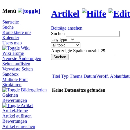
Menü
Artikel
Startseite
Suche
Beiträge ansehen
Kontaktiere uns
Suchen
Kalender
Users map
Wiki
Angezeigte Spaltenanzahl
Wiki-Home
Neueste Änderungen
Seiten auflisten
Verwaiste Seiten
Sandbox
Titel
Typ
Thema
DatumVeröff.
Ablaufdat
Multiple Print
Strukturen
Bildergalerien
Keine Datensätze gefunden
Galerien
Bewertungen
Artikel
Artikel-Home
Artikel auflisten
Bewertungen
Artikel einreichen