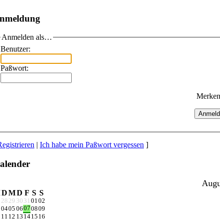
nmeldung
Anmelden als…
Benutzer:
Paßwort:
Merke
Anmeld
Registrieren
|
Ich habe mein Paßwort vergessen
]
alender
Augu
M
D
M
D
F
S
S
28
29
30
31
01
02
07
04
05
06
08
09
11
12
13
14
15
16