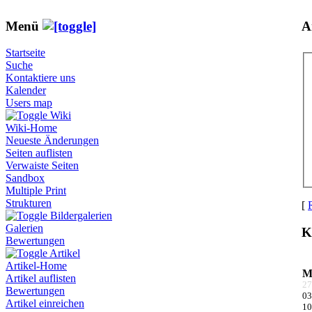
Menü
A
Startseite
Suche
Kontaktiere uns
Kalender
Users map
Wiki
Wiki-Home
Neueste Änderungen
Seiten auflisten
Verwaiste Seiten
Sandbox
Multiple Print
Strukturen
[
Bildergalerien
Galerien
K
Bewertungen
Artikel
Artikel-Home
Artikel auflisten
27
Bewertungen
03
Artikel einreichen
10