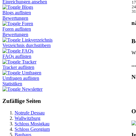
Einreichungen ansehen
17
Blogs
24
31
Blogs auflisten
Bewertungen
n
Foren
Foren auflisten
Bewertungen
Linkverzeichnis
B
Verzeichnis durchstöbern
FAQs
Wi
FAQs auflisten
Tracker
...
Tracker auflisten
Umfragen
N
Umfragen auflisten
Statistiken
Newsletter
Zufällige Seiten
O
Notrufe Dessau
Wallwitzburg
Schloss Mosigkau
Schloss Georgium
I
Bauhaus