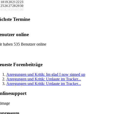
18
19
20
21
22
23
25
26
27
28
29
30
01
02
03
04
05
06
ächste Termine
enutzer online
r haben 535 Benutzer online
eueste Forenbeiträge
Anregungen und Kritik: Im glad I now signed up
Anregungen und Kritik: Umlaute im Tracker...
Anregungen und Kritik: Umlaute im Tracker...
nlinesupport
mpressum