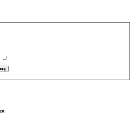
n
ung
st