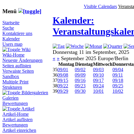
Visible Calendars
Veranst
Menü
Kalender:
Startseite
Suche
Veranstaltungskale
Kontaktiere uns
Kalender
Users map
Wiki
Donnerstag 11 im September, 2025
Wiki-Home
«
»
September 2025 Europe/Berlin
Neueste Änderungen
Montag
Dienstag
Mittwoch
Donnersta
Seiten auflisten
35
09/01
09/02
09/03
09/04
Verwaiste Seiten
36
09/08
09/09
09/10
09/11
Sandbox
37
09/15
09/16
09/17
09/18
Multiple Print
38
09/22
09/23
09/24
09/25
Strukturen
39
09/29
09/30
10/01
10/02
Bildergalerien
Galerien
Bewertungen
Artikel
Artikel-Home
Artikel auflisten
Bewertungen
Artikel einreichen