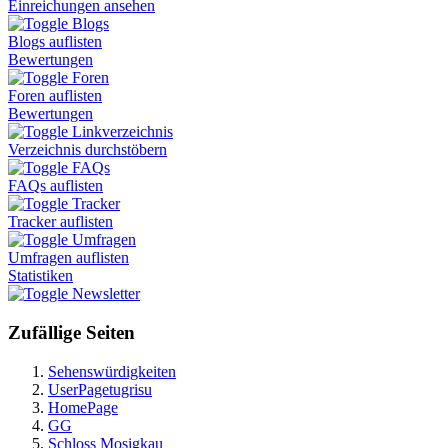
Einreichungen ansehen
Blogs
Blogs auflisten
Bewertungen
Foren
Foren auflisten
Bewertungen
Linkverzeichnis
Verzeichnis durchstöbern
FAQs
FAQs auflisten
Tracker
Tracker auflisten
Umfragen
Umfragen auflisten
Statistiken
Newsletter
Zufällige Seiten
Sehenswürdigkeiten
UserPagetugrisu
HomePage
GG
Schloss Mosigkau