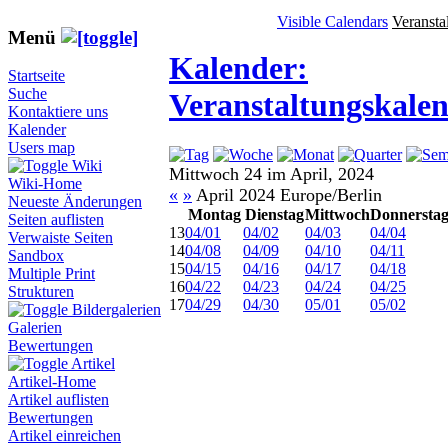
Visible Calendars
Veransta
Menü
Kalender:
Startseite
Suche
Veranstaltungskale
Kontaktiere uns
Kalender
Users map
Wiki
Mittwoch 24 im April, 2024
Wiki-Home
«
»
April 2024 Europe/Berlin
Neueste Änderungen
Montag
Dienstag
Mittwoch
Donnersta
Seiten auflisten
13
04/01
04/02
04/03
04/04
Verwaiste Seiten
14
04/08
04/09
04/10
04/11
Sandbox
15
04/15
04/16
04/17
04/18
Multiple Print
16
04/22
04/23
04/24
04/25
Strukturen
17
04/29
04/30
05/01
05/02
Bildergalerien
Galerien
Bewertungen
Artikel
Artikel-Home
Artikel auflisten
Bewertungen
Artikel einreichen