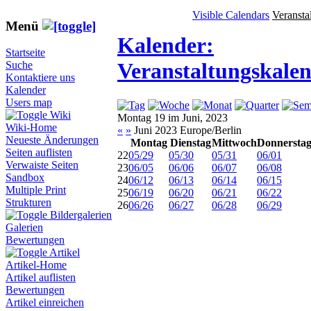
Visible Calendars
Veransta
Menü
Kalender:
Startseite
Veranstaltungskale
Suche
Kontaktiere uns
Kalender
Users map
Wiki
Montag 19 im Juni, 2023
Wiki-Home
«
»
Juni 2023 Europe/Berlin
Neueste Änderungen
Montag
Dienstag
Mittwoch
Donnersta
Seiten auflisten
22
05/29
05/30
05/31
06/01
Verwaiste Seiten
23
06/05
06/06
06/07
06/08
Sandbox
24
06/12
06/13
06/14
06/15
Multiple Print
25
06/19
06/20
06/21
06/22
Strukturen
26
06/26
06/27
06/28
06/29
Bildergalerien
Galerien
Bewertungen
Artikel
Artikel-Home
Artikel auflisten
Bewertungen
Artikel einreichen