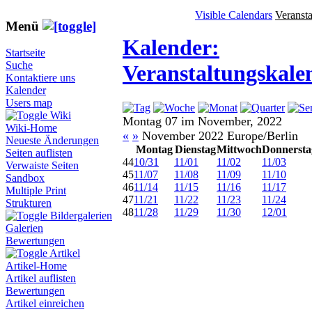
Visible Calendars
Veranst
Menü
Kalender:
Startseite
Suche
Veranstaltungskale
Kontaktiere uns
Kalender
Users map
Wiki
Montag 07 im November, 2022
Wiki-Home
«
»
November 2022 Europe/Berlin
Neueste Änderungen
Montag
Dienstag
Mittwoch
Donnersta
Seiten auflisten
44
10/31
11/01
11/02
11/03
Verwaiste Seiten
45
11/07
11/08
11/09
11/10
Sandbox
46
11/14
11/15
11/16
11/17
Multiple Print
47
11/21
11/22
11/23
11/24
Strukturen
48
11/28
11/29
11/30
12/01
Bildergalerien
Galerien
Bewertungen
Artikel
Artikel-Home
Artikel auflisten
Bewertungen
Artikel einreichen