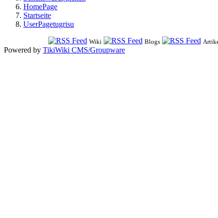
HomePage
Startseite
UserPagetugrisu
Wiki
Blogs
Artik
Powered by
TikiWiki CMS/Groupware