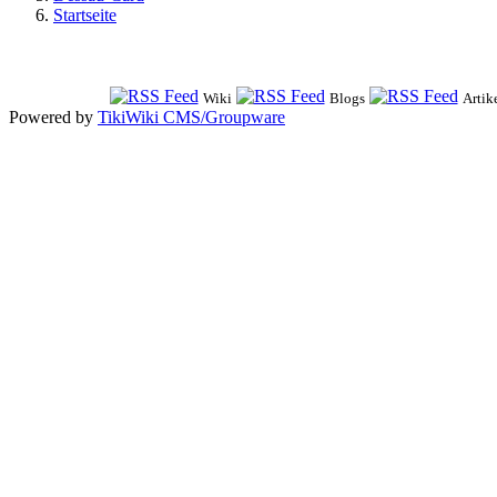
Startseite
Wiki
Blogs
Artik
Powered by
TikiWiki CMS/Groupware