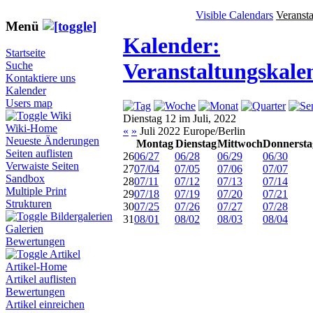
Visible Calendars
Veranst
Menü
Kalender:
Startseite
Veranstaltungskale
Suche
Kontaktiere uns
Kalender
Users map
Wiki
Dienstag 12 im Juli, 2022
Wiki-Home
«
»
Juli 2022 Europe/Berlin
Neueste Änderungen
Montag
Dienstag
Mittwoch
Donnersta
Seiten auflisten
26
06/27
06/28
06/29
06/30
Verwaiste Seiten
27
07/04
07/05
07/06
07/07
Sandbox
28
07/11
07/12
07/13
07/14
Multiple Print
29
07/18
07/19
07/20
07/21
Strukturen
30
07/25
07/26
07/27
07/28
Bildergalerien
31
08/01
08/02
08/03
08/04
Galerien
Bewertungen
Artikel
Artikel-Home
Artikel auflisten
Bewertungen
Artikel einreichen