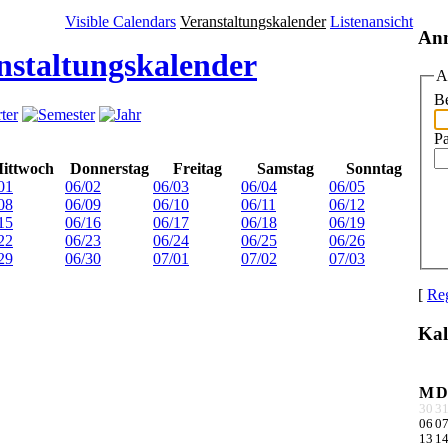
Visible Calendars
Veranstaltungskalender
Listenansicht
An
nstaltungskalender
A
Be
P
ittwoch
Donnerstag
Freitag
Samstag
Sonntag
01
06/02
06/03
06/04
06/05
08
06/09
06/10
06/11
06/12
15
06/16
06/17
06/18
06/19
22
06/23
06/24
06/25
06/26
29
06/30
07/01
07/02
07/03
[
Reg
Kal
M
D
30
3
06
0
13
1