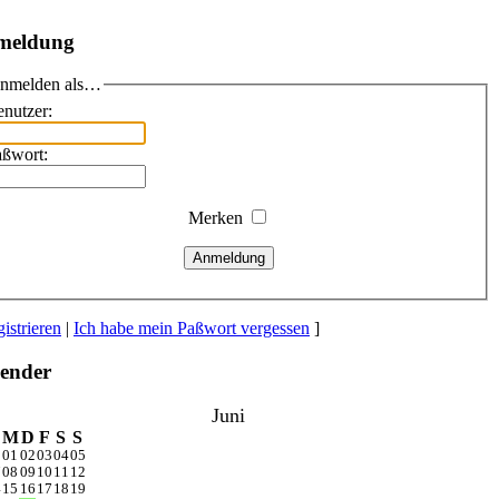
meldung
nmelden als…
nutzer:
aßwort:
Merken
Anmeldung
istrieren
|
Ich habe mein Paßwort vergessen
]
ender
Juni
M
D
F
S
S
1
01
02
03
04
05
7
08
09
10
11
12
4
15
16
17
18
19