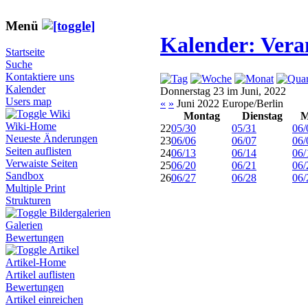
Menü
Kalender: Vera
Startseite
Suche
Kontaktiere uns
Kalender
Donnerstag 23 im Juni, 2022
Users map
«
»
Juni 2022 Europe/Berlin
Wiki
Montag
Dienstag
M
Wiki-Home
22
05/30
05/31
06/
Neueste Änderungen
23
06/06
06/07
06/
Seiten auflisten
24
06/13
06/14
06/
Verwaiste Seiten
25
06/20
06/21
06/
Sandbox
26
06/27
06/28
06/
Multiple Print
Strukturen
Bildergalerien
Galerien
Bewertungen
Artikel
Artikel-Home
Artikel auflisten
Bewertungen
Artikel einreichen