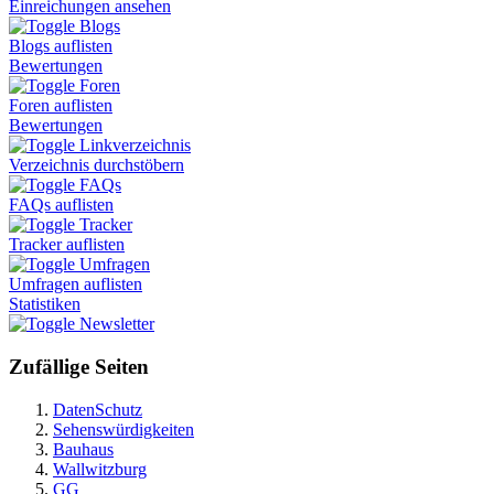
Einreichungen ansehen
Blogs
Blogs auflisten
Bewertungen
Foren
Foren auflisten
Bewertungen
Linkverzeichnis
Verzeichnis durchstöbern
FAQs
FAQs auflisten
Tracker
Tracker auflisten
Umfragen
Umfragen auflisten
Statistiken
Newsletter
Zufällige Seiten
DatenSchutz
Sehenswürdigkeiten
Bauhaus
Wallwitzburg
GG