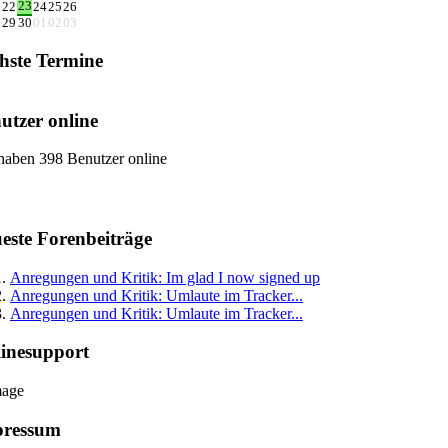
23
1
22
24
25
26
8
29
30
01
02
03
hste Termine
utzer online
haben 398 Benutzer online
este Forenbeiträge
Anregungen und Kritik: Im glad I now signed up
Anregungen und Kritik: Umlaute im Tracker...
Anregungen und Kritik: Umlaute im Tracker...
inesupport
pressum