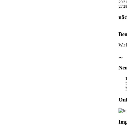
20
2
27
2
näc
Ben
Wir 
...
Neu
Onl
Im